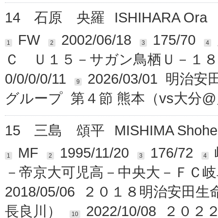
14
石原 央羅
ISHIHARA Ora
FW
2002/06/18
175/70
1
2
3
4
Ｃ Ｕ１５－サガン鳥栖Ｕ－１８
0/0/0/0/11
2026/03/01 
9
グループ 第４節 熊本（vs大分
15
三島 頌平
MISHIMA Shohe
MF
1995/11/20
176/72
1
2
3
4
－帝京大可児高－中央大－ＦＣ岐
2018/05/06 ２０１８明治安
長良川）
2022/10/08 
10