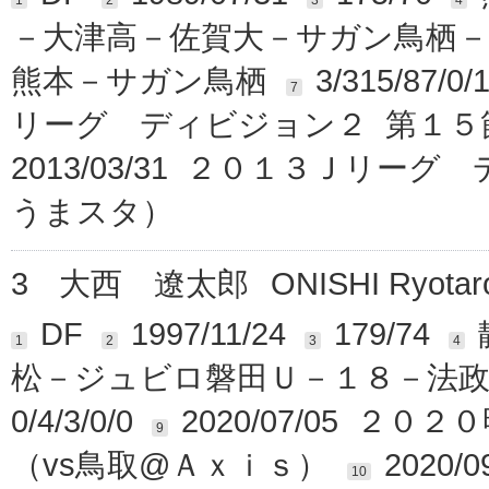
1
2
3
4
－大津高－佐賀大－サガン鳥栖
熊本－サガン鳥栖
3/315/87/0/
7
リーグ ディビジョン２ 第１５
2013/03/31 ２０１３Ｊリー
うまスタ）
3
大西 遼太郎
ONISHI Ryotar
DF
1997/11/24
179/74
1
2
3
4
松－ジュビロ磐田Ｕ－１８－法政
0/4/3/0/0
2020/07/05 ２
9
（vs鳥取@Ａｘｉｓ）
2020
10