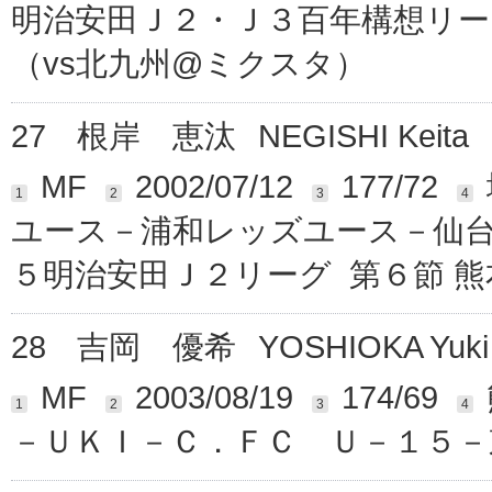
明治安田Ｊ２・Ｊ３百年構想リーグ
（vs北九州@ミクスタ）
27
根岸 恵汰
NEGISHI Keita
MF
2002/07/12
177/72
1
2
3
4
ユース－浦和レッズユース－仙
５明治安田Ｊ２リーグ 第６節 熊
28
吉岡 優希
YOSHIOKA Yuki
MF
2003/08/19
174/69
1
2
3
4
－ＵＫＩ－Ｃ．ＦＣ Ｕ－１５－