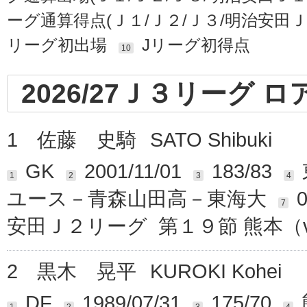
ーグ通算得点(Ｊ１/Ｊ２/Ｊ３/明治安田
リーグ初出場
Jリーグ初得点
10
2026/27Ｊ３リーグ 
1
佐藤 史騎
SATO Shibuki
GK
2001/11/01
183/83
1
2
3
4
ユース－青森山田高－東海大
0
7
安田Ｊ２リーグ 第１９節 熊本（
2
黒木 晃平
KUROKI Kohei
DF
1989/07/31
175/70