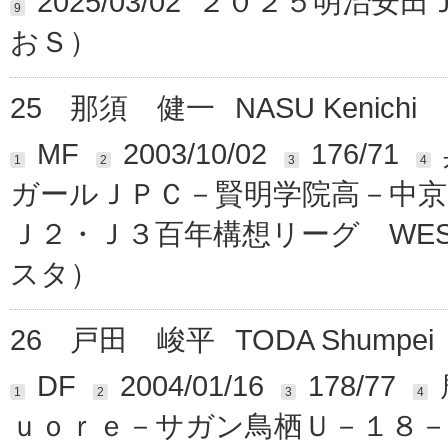
2025/03/02 ２０２５明治
9
おＳ）
25
那須 健一
NASU Kenichi
MF
2003/10/02
176/71
1
2
3
4
ガールＪＰＣ－賢明学院高－中京
Ｊ２・Ｊ３百年構想リーグ WEST
スタ）
26
戸田 峻平
TODA Shumpei
DF
2004/01/16
178/77
1
2
3
4
ｕｏｒｅ－サガン鳥栖Ｕ－１８－