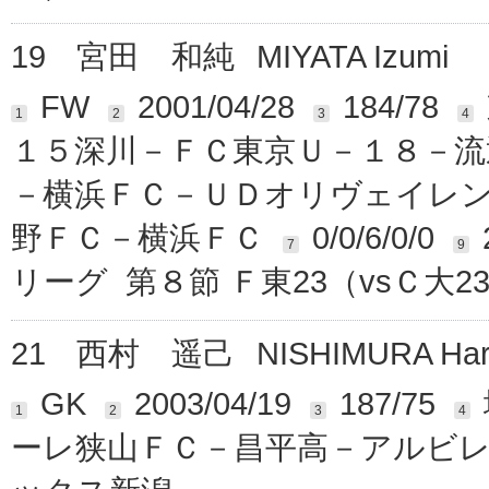
19
宮田 和純
MIYATA Izumi
FW
2001/04/28
184/78
1
2
3
4
１５深川－ＦＣ東京Ｕ－１８－流
－横浜ＦＣ－ＵＤオリヴェイレ
野ＦＣ－横浜ＦＣ
0/0/6/0/0
7
9
リーグ 第８節 Ｆ東23（vsＣ大
21
西村 遥己
NISHIMURA Har
GK
2003/04/19
187/75
1
2
3
4
ーレ狭山ＦＣ－昌平高－アルビ