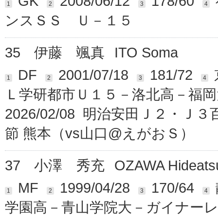
GK
2008/06/12
178/60
1
2
3
4
ンスＳＳ Ｕ－１５
35
伊藤 颯真
ITO Soma
DF
2001/07/18
181/72
1
2
3
4
Ｌ学研都市Ｕ１５－洛北高－福
2026/02/08 明治安田Ｊ２・
節 熊本（vs山口@えがおＳ）
37
小澤 秀充
OZAWA Hideats
MF
1999/04/28
170/64
1
2
3
4
学園高－青山学院大－ガイナー