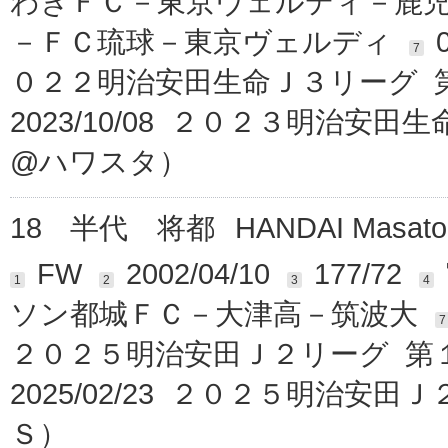
わきＦＣ－東京ヴェルディ－鹿
－ＦＣ琉球－東京ヴェルディ
7
０２２明治安田生命Ｊ３リーグ 第
2023/10/08 ２０２３明治安
@ハワスタ）
18
半代 将都
HANDAI Masato
FW
2002/04/10
177/72
1
2
3
4
ソン都城ＦＣ－大津高－筑波大
7
２０２５明治安田Ｊ２リーグ 第１
2025/02/23 ２０２５明治安
Ｓ）