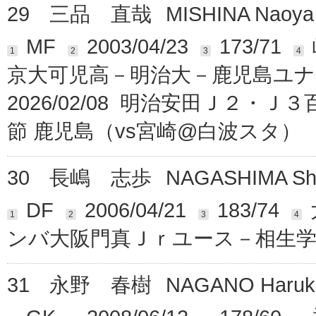
29
三品 直哉
MISHINA Naoya
MF
2003/04/23
173/71
1
2
3
4
京大可児高－明治大－鹿児島ユ
2026/02/08 明治安田Ｊ２・
節 鹿児島（vs宮崎@白波スタ）
30
長嶋 志歩
NAGASHIMA Sh
DF
2006/04/21
183/74
1
2
3
4
ンバ大阪門真Ｊｒユース－相生
31
永野 春樹
NAGANO Haruk