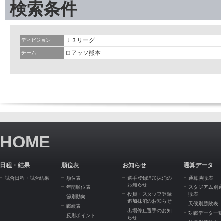
検索条件
Ｊ３リーグ
ディビジョン
ロアッソ熊本
チーム
HOME
日程・結果
順位表
お知らせ
通算データ
試合日程・試合結果
順位表
選手登録追加抹消の
通算勝敗表
お知らせ
年間順位表
スタジアム別
役員・スタッフ登録
敗表
節別動向
追加抹消のお知らせ
天候別勝敗表
戦績表
出場停止選手のお知
対戦データ一
反則ポイント
らせ