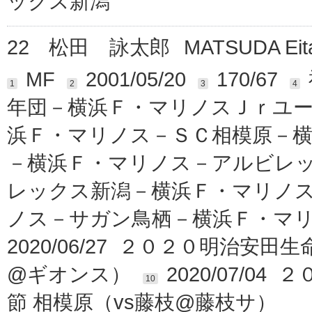
ックス新潟
22
松田 詠太郎
MATSUDA Eit
MF
2001/05/20
170/67
1
2
3
4
年団－横浜Ｆ・マリノスＪｒユ
浜Ｆ・マリノス－ＳＣ相模原－
－横浜Ｆ・マリノス－アルビレ
レックス新潟－横浜Ｆ・マリノ
ノス－サガン鳥栖－横浜Ｆ・マ
2020/06/27 ２０２０明治安
@ギオンス）
2020/07/0
10
節 相模原（vs藤枝@藤枝サ）