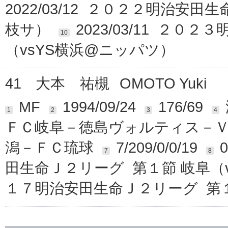
2022/03/12 ２０２２明治安
枝サ）
2023/03/11 ２
10
（vsYS横浜@ニッパツ）
41
大本 祐槻
OMOTO Yuki
MF
1994/09/24
176/69
1
2
3
4
ＦＣ岐阜－徳島ヴォルティス－
潟－ＦＣ琉球
7/209/0/0/19
0
7
8
田生命Ｊ２リーグ 第１節 岐阜（
１７明治安田生命Ｊ２リーグ 第１