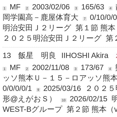
MF
2003/02/06
165/63
1
2
3
4
岡学園高－鹿屋体育大
0/10/0/0
7
明治安田Ｊ２リーグ 第１節 熊本
２０２５明治安田Ｊ２リーグ 第２
13
飯星 明良
IIHOSHI Akira
MF
2002/11/08
173/67
1
2
3
4
ッソ熊本Ｕ－１５－ロアッソ熊
0/0/0/0/1
2025/03/16 ２
9
形@えがおＳ）
2026/02
10
WEST-Bグループ 第２節 熊本