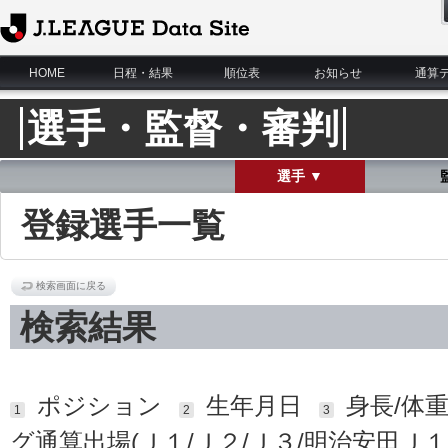
J.League Data Site
HOME
日程・結果
順位表
お知らせ
通算
選手・監督・審判
選手 ▼
登録選手一覧
検索画面に戻る
検索結果
ポジション
生年月日
身長/体
1
2
3
グ通算出場(Ｊ１/Ｊ２/Ｊ３/明治安田Ｊ