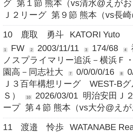
グ 第１節 熊本（vs清水@えが
Ｊ２リーグ 第９節 熊本（vs長
10
鹿取 勇斗
KATORI Yuto
FW
2003/11/11
174/68
1
2
3
4
ノスプライマリー追浜－横浜Ｆ
園高－同志社大
0/0/0/0/16
0
7
8
Ｊ３百年構想リーグ WEST-B
Ｓ）
2026/03/01 明治安
10
ープ 第４節 熊本（vs大分@え
11
渡邉 怜歩
WATANABE Rea