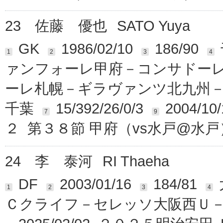
23
佐藤 優也
SATO Yuya
GK
1986/02/10
186/90
1
2
3
4
ァンフォーレ甲府－コンサドー
ーレ札幌－ギラヴァンツ北九州
千葉
15/392/26/0/3
2004/
7
9
２ 第３８節 甲府（vs水戸@水戸
24
李 泰河
RI Thaeha
DF
2003/01/16
184/81
1
2
3
4
Ｃクライフ－セレッソ大阪西Ｕ