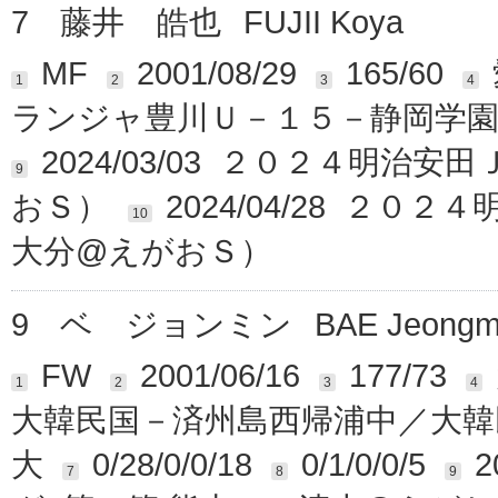
7
藤井 皓也
FUJII Koya
MF
2001/08/29
165/60
1
2
3
4
ランジャ豊川Ｕ－１５－静岡学園
2024/03/03 ２０２４明治
9
おＳ）
2024/04/28 ２０
10
大分@えがおＳ）
9
ベ ジョンミン
BAE Jeongm
FW
2001/06/16
177/73
1
2
3
4
大韓民国－済州島西帰浦中／大韓
大
0/28/0/0/18
0/1/0/0/5
7
8
9