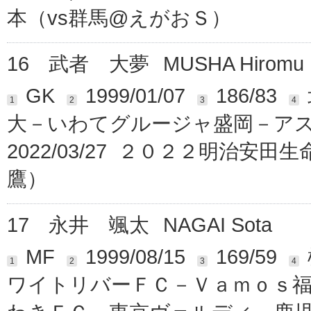
本（vs群馬@えがおＳ）
16
武者 大夢
MUSHA Hiromu
GK
1999/01/07
186/83
1
2
3
4
大－いわてグルージャ盛岡－ア
2022/03/27 ２０２２明治安
鷹）
17
永井 颯太
NAGAI Sota
MF
1999/08/15
169/59
1
2
3
4
ワイトリバーＦＣ－Ｖａｍｏｓ福