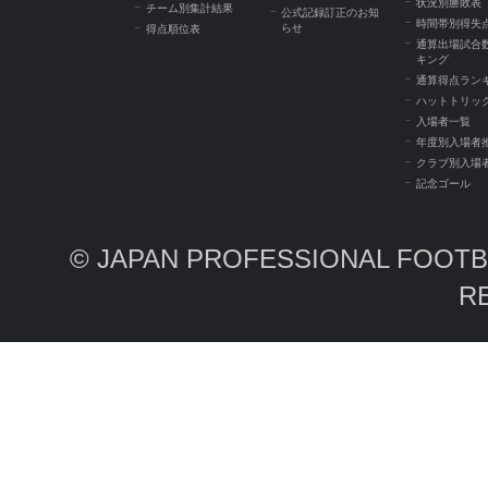
状況別勝敗表
チーム別集計結果
公式記録訂正のお知
時間帯別得失
らせ
得点順位表
通算出場試合
キング
通算得点ラン
ハットトリッ
入場者一覧
年度別入場者
クラブ別入場
記念ゴール
© JAPAN PROFESSIONAL FOOTBA
R