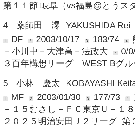
第１１節 岐阜（vs福島@とうス
4
薬師田 澪
YAKUSHIDA Rei
DF
2003/10/17
183/74
1
2
3
4
－小川中－大津高－法政大
0/0
7
３百年構想リーグ WEST-Bグル
5
小林 慶太
KOBAYASHI Keit
MF
2003/01/30
177/73
1
2
3
4
－１５むさし－ＦＣ東京Ｕ－１８
２０２５明治安田Ｊ２リーグ 第３