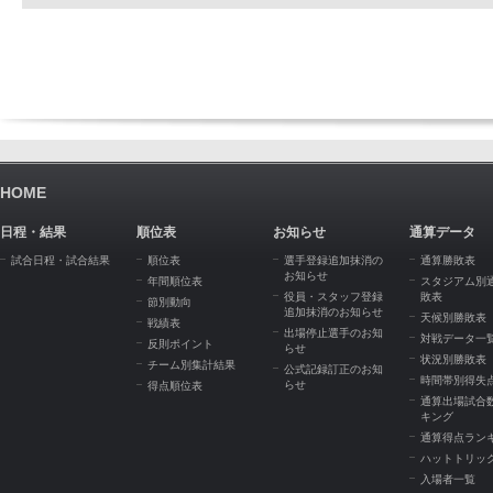
HOME
日程・結果
順位表
お知らせ
通算データ
試合日程・試合結果
順位表
選手登録追加抹消の
通算勝敗表
お知らせ
年間順位表
スタジアム別
役員・スタッフ登録
敗表
節別動向
追加抹消のお知らせ
天候別勝敗表
戦績表
出場停止選手のお知
対戦データ一
反則ポイント
らせ
状況別勝敗表
チーム別集計結果
公式記録訂正のお知
時間帯別得失
らせ
得点順位表
通算出場試合
キング
通算得点ラン
ハットトリッ
入場者一覧