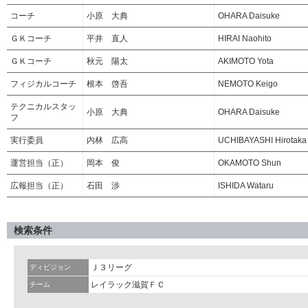
コーチ
小原 大典
OHARA Daisuke
ＧＫコーチ
平井 直人
HIRAI Naohito
ＧＫコーチ
秋元 陽太
AKIMOTO Yota
フィジカルコーチ
根本 啓吾
NEMOTO Keigo
テクニカルスタッ
小原 大典
OHARA Daisuke
フ
実行委員
内林 広高
UCHIBAYASHI Hirotaka
運営担当（正）
岡本 俊
OKAMOTO Shun
広報担当（正）
石田 渉
ISHIDA Wataru
検索条件
Ｊ３リーグ
ディビジョン
レイラック滋賀ＦＣ
チーム