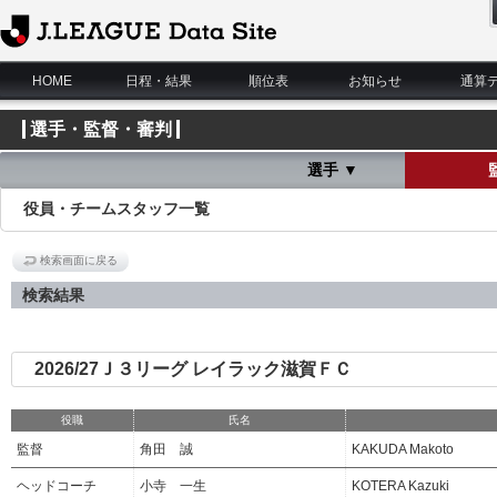
J.League Data Site
HOME
日程・結果
順位表
お知らせ
通算
選手・監督・審判
選手 ▼
役員・チームスタッフ一覧
検索画面に戻る
検索結果
2026/27Ｊ３リーグ レイラック滋賀ＦＣ
役職
氏名
監督
角田 誠
KAKUDA Makoto
ヘッドコーチ
小寺 一生
KOTERA Kazuki