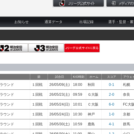
お知らせ
通算データ
出場記録
選手・監督・審
節
試合日
K/O時刻
ホーム
スコア
アウェ
トラウンド
１回戦
26/05/09(土)
18:00
秋田
0-1
札幌
トラウンド
１回戦
26/05/23(土)
09:59
Ｇ大阪
2-0
奈良
トラウンド
１回戦
26/05/24(日)
10:01
Ｃ大阪
6-0
FC大
トラウンド
１回戦
26/05/24(日)
10:30
神戸
1-0
京都
トラウンド
１回戦
26/05/30(土)
10:59
鹿島
4-1
群馬