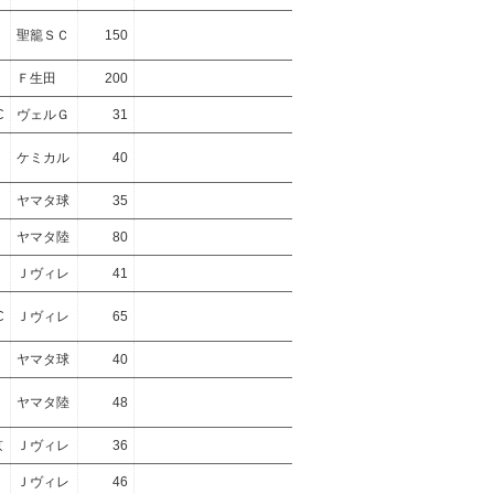
聖籠ＳＣ
150
Ｆ生田
200
C
ヴェルＧ
31
ケミカル
40
ヤマタ球
35
ヤマタ陸
80
Ｊヴィレ
41
C
Ｊヴィレ
65
ヤマタ球
40
ヤマタ陸
48
京
Ｊヴィレ
36
Ｊヴィレ
46