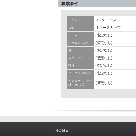
検索条件
2026Jユース
シーズン
Ｊユースカップ
大会
(指定なし)
チーム
(指定なし)
ホームアウェイ
(指定なし)
月
(指定なし)
スタジアム
(指定なし)
曜日
(指定なし)
キックオフ時刻
インターネット中
(指定なし)
継・TV放送
HOME