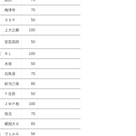
政田
73
梅津寺
70
ＳＳＰ
50
上大之郷
100
安芸高田
50
C
ＲＬ
100
水俣
50
石鳥居
70
鈴与三保
80
Ｆ生田
50
ＺＷＰ柏
100
筑北
70
横国大Ｇ
85
浜
ヴェルＧ
56