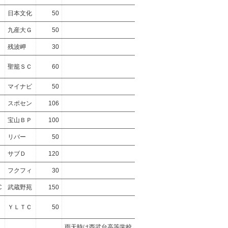
日本文化
50
九産大Ｇ
50
残波岬
30
聖籠ＳＣ
60
マイナビ
50
スポセン
106
宝山ＢＰ
100
リバー
50
サブＤ
120
フクフィ
30
C
武蔵野苑
150
ＹＬＴＣ
50
雨天時は西武台高等学校