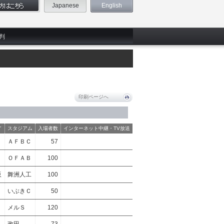
Japanese
English
判
印刷ページへ
イ
スタジアム
入場者数
インターネット中継・TV放送
ＡＦＢＣ
57
ＯＦＡＢ
100
阪
舞洲人工
100
いぶきＣ
50
メルＳ
120