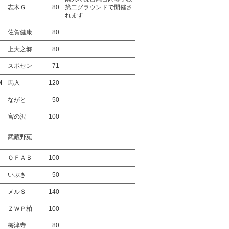
志木Ｇ
80
第二グラウンドで開催さ
れます
佐賀健康
80
上大之郷
80
スポセン
71
M
馬入
120
ながと
50
宮の沢
100
武蔵野苑
ＯＦＡＢ
100
いぶき
50
メルＳ
140
ＺＷＰ柏
100
梅津寺
80