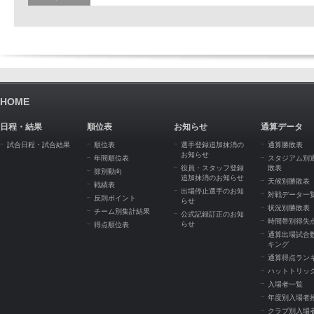
HOME
日程・結果
順位表
お知らせ
通算データ
試合日程・試合結果
順位表
選手登録追加抹消の
通算勝敗表
お知らせ
年間順位表
スタジアム別
役員・スタッフ登録
敗表
節別動向
追加抹消のお知らせ
天候別勝敗表
戦績表
出場停止選手のお知
対戦データ一
反則ポイント
らせ
状況別勝敗表
チーム別集計結果
公式記録訂正のお知
時間帯別得失
らせ
得点順位表
通算出場試合
キング
通算得点ラン
ハットトリッ
入場者一覧
年度別入場者
クラブ別入場