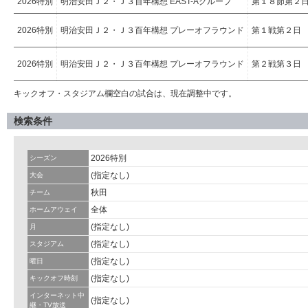
2026特別
明治安田Ｊ２・Ｊ３百年構想 EAST-Aグループ
第１８節第２
2026特別
明治安田Ｊ２・Ｊ３百年構想 プレーオフラウンド
第１戦第２日
2026特別
明治安田Ｊ２・Ｊ３百年構想 プレーオフラウンド
第２戦第３日
キックオフ・スタジアム欄空白の試合は、現在調整中です。
検索条件
2026特別
シーズン
(指定なし)
大会
秋田
チーム
全体
ホームアウェイ
(指定なし)
月
(指定なし)
スタジアム
(指定なし)
曜日
(指定なし)
キックオフ時刻
インターネット中
(指定なし)
継・TV放送