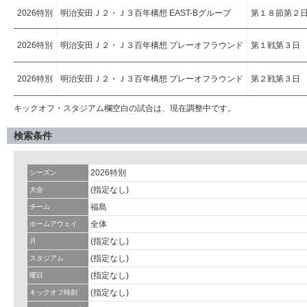
2026特別
明治安田Ｊ２・Ｊ３百年構想 EAST-Bグループ
第１８節第２
2026特別
明治安田Ｊ２・Ｊ３百年構想 プレーオフラウンド
第１戦第３日
2026特別
明治安田Ｊ２・Ｊ３百年構想 プレーオフラウンド
第２戦第３日
キックオフ・スタジアム欄空白の試合は、現在調整中です。
検索条件
2026特別
シーズン
(指定なし)
大会
福島
チーム
全体
ホームアウェイ
(指定なし)
月
(指定なし)
スタジアム
(指定なし)
曜日
(指定なし)
キックオフ時刻