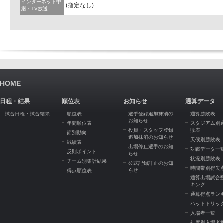
インターネット中
(指定なし)
継・TV放送
HOME
日程・結果
順位表
お知らせ
通算データ
試合日程・試合結果
順位表
選手登録追加抹消の
通算勝敗表
お知らせ
年間順位表
スタジアム別
役員・スタッフ登録
敗表
節別動向
追加抹消のお知らせ
天候別勝敗表
戦績表
出場停止選手のお知
対戦データ一
反則ポイント
らせ
状況別勝敗表
チーム別集計結果
公式記録訂正のお知
時間帯別得失
らせ
得点順位表
通算出場試合
キング
通算得点ラン
ハットトリッ
入場者一覧
年度別入場者