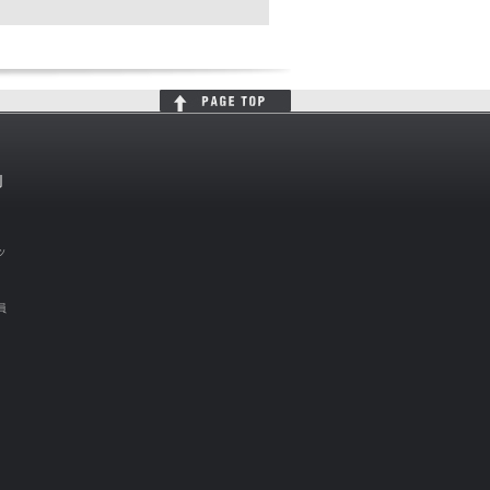
判
ッ
員