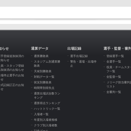
知らせ
通算データ
出場記録
選手・監督・審
選手登録追加抹消の
通算勝敗表
選手出場記録
登録選手一覧
お知らせ
スタジアム別通算勝
警告・退場・出場停
全選手一覧
役員・スタッフ登録
敗表
止
役員・チームスタ
追加抹消のお知らせ
天候別勝敗表
フ一覧
出場停止選手のお知
対戦データ一覧
全監督一覧
らせ
状況別勝敗表
Ｊリーグ担当審判
公式記録訂正のお知
リスト
時間帯別得失点
らせ
全審判一覧
通算出場試合数ラン
キング
通算得点ランキング
ハットトリック一覧
入場者一覧
年度別入場者推移
クラブ別入場者数
記念ゴール