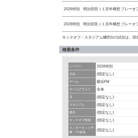
2026特別
明治安田Ｊ１百年構想 プレーオ
2026特別
明治安田Ｊ１百年構想 プレーオ
キックオフ・スタジアム欄空白の試合は、現
検索条件
2026特別
シーズン
(指定なし)
大会
横浜FM
チーム
全体
ホームアウェイ
(指定なし)
月
(指定なし)
スタジアム
(指定なし)
曜日
(指定なし)
キックオフ時刻
インターネット中
(指定なし)
継・TV放送