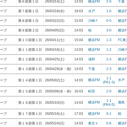
ループ
第６節第１日
26/03/14(土)
13:03
横浜FM
2-0
千葉
ループ
第７節第１日
26/03/18(水)
19:03
水戸
1-0
横浜F
ループ
第８節第１日
26/03/22(日)
15:03
川崎Ｆ
0-5
横浜F
ループ
第９節第２日
26/04/05(日)
14:03
柏
3-0
横浜F
ループ
第１０節第１日
26/04/11(土)
15:04
横浜FM
1-3
FC東
ループ
第１１節第２日
26/04/18(土)
13:03
横浜FM
1-2
川崎
ループ
第１２節第２日
26/04/25(土)
14:03
浦和
2-3
横浜F
ループ
第１３節第１日
26/04/29(水・祝)
14:03
千葉
2-3
横浜F
1-1
横浜FM
水戸
ループ
第１４節第１日
26/05/02(土)
14:03
(PK1-3)
ループ
第１５節第１日
26/05/06(水・休)
16:03
町田
2-0
横浜F
1-1
横浜FM
鹿島
ループ
第１６節第２日
26/05/10(日)
14:03
(PK4-5)
ループ
第１７節第１日
26/05/16(土)
17:03
横浜FM
0-1
柏
ループ
第１８節第３日
26/05/24(日)
14:03
東京Ｖ
0-6
横浜F