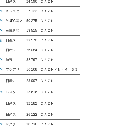
日産ス
24,596
ＤＡＺＮ
M
Ｋｓスタ
7,122
ＤＡＺＮ
M
MUFG国立
50,275
ＤＡＺＮ
M
三協Ｆ柏
13,515
ＤＡＺＮ
京
日産ス
23,570
ＤＡＺＮ
Ｆ
日産ス
26,084
ＤＡＺＮ
M
埼玉
32,797
ＤＡＺＮ
M
フクアリ
16,168
ＤＡＺＮ／ＮＨＫ ＢＳ
日産ス
23,997
ＤＡＺＮ
M
Ｇスタ
13,616
ＤＡＺＮ
日産ス
32,182
ＤＡＺＮ
日産ス
26,122
ＤＡＺＮ
M
味スタ
20,736
ＤＡＺＮ