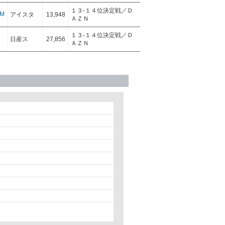
１３‐１４位決定戦／Ｄ
M
アイスタ
13,948
ＡＺＮ
１３‐１４位決定戦／Ｄ
日産ス
27,856
ＡＺＮ