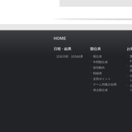
HOME
日程・結果
順位表
お
試合日程・試合結果
順位表
年間順位表
節別動向
戦績表
反則ポイント
チーム別集計結果
得点順位表