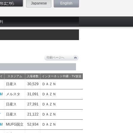
Japanese
English
判
印刷ページへ
イ
スタジアム
入場者数
インターネット中継・TV放送
日産ス
30,529
ＤＡＺＮ
M
メルスタ
31,091
ＤＡＺＮ
日産ス
27,391
ＤＡＺＮ
Ｖ
日産ス
21,122
ＤＡＺＮ
M
MUFG国立
52,934
ＤＡＺＮ