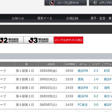
お知らせ
通算データ
出場記録
選手・監督・審
節
試合日
K/O時刻
ホーム
スコア
アウェ
ループ
第１節第１日
26/02/06(金)
19:03
横浜FM
2-3
町田
ループ
第２節第１日
26/02/14(土)
15:03
鹿島
1-0
横浜F
ループ
第３節第１日
26/02/21(土)
14:03
横浜FM
0-2
浦和
ループ
第４節第２日
26/02/28(土)
13:03
横浜FM
3-2
東京
ループ
第５節第１日
26/03/07(土)
14:03
FC東京
3-0
横浜F