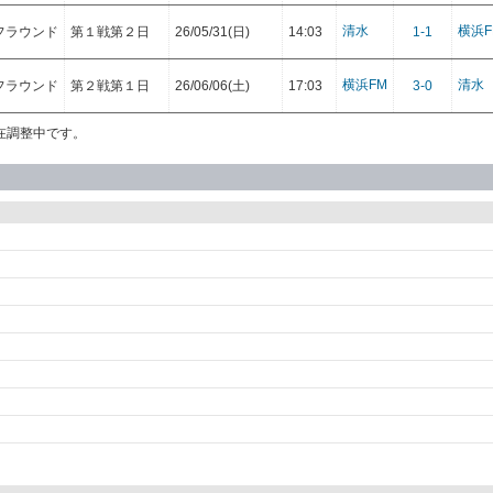
清水
横浜F
フラウンド
第１戦第２日
26/05/31(日)
14:03
1-1
横浜FM
清水
フラウンド
第２戦第１日
26/06/06(土)
17:03
3-0
在調整中です。