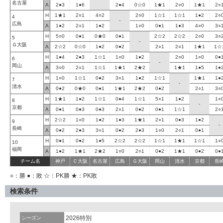
名古屋
A
2●3
1●6
2●4
0☆0
1★1
2○0
1★1
2○
H
1★1
2○1
4○2
2○0
1☆1
1☆1
1●2
2○
4
-
広島
A
1●2
2○1
1●2
1○0
0●1
1●3
4○0
3○
H
5○0
0●1
0★0
0●1
2☆2
2☆2
2○0
3○
5
-
Ｇ大阪
A
2☆2
0☆0
1●2
0●2
2○1
2○1
1★1
1☆
H
1●4
2●3
1☆1
1○0
1●2
2○0
1○0
0●
6
-
岡山
A
3○0
2○1
1☆1
1★1
2★2
1★1
1●5
1●
H
1○0
1☆1
0●2
3○1
1●2
1☆1
1★1
1●
7
-
清水
A
0●2
0★0
0●1
1★1
2★2
0●2
2○1
3○
H
1★1
1●2
1☆1
0●4
1☆1
5○1
1●2
1○
8
-
京都
A
0●1
0●3
0●3
2○1
0●2
0●1
1☆1
2○
H
2☆2
1○0
1●2
1●3
1★1
2○1
0●3
1●2
9
-
長崎
A
0●2
2●3
3○1
0●2
2●3
1○0
2○1
0●1
H
0●1
0●2
1●5
2☆2
2☆2
1☆1
1★1
1☆1
1○
10
福岡
A
1●2
1★1
2★2
1○0
2○1
0●2
1★1
0●2
0●
チーム名
神戸
Ｃ大阪
名古屋
広島
Ｇ大阪
岡山
清水
京都
長
○：勝 ●：敗 ☆：PK勝 ★：PK敗
検索条件
2026特別
シーズン