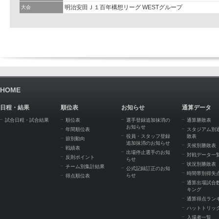
明治安田Ｊ１百年構想リーグ WESTグループ
大会
HOME
日程・結果
順位表
お知らせ
通算データ
試合日程・試合結果
順位表
選手登録追加抹消の
通算勝敗表
お知らせ
年間順位表
スタジアム別
役員・スタッフ登録
敗表
節別動向
追加抹消のお知らせ
天候別勝敗表
戦績表
出場停止選手のお知
対戦データ一
反則ポイント
らせ
状況別勝敗表
チーム別集計結果
公式記録訂正のお知
時間帯別得失
らせ
得点順位表
通算出場試合
キング
通算得点ラン
ハットトリッ
入場者一覧