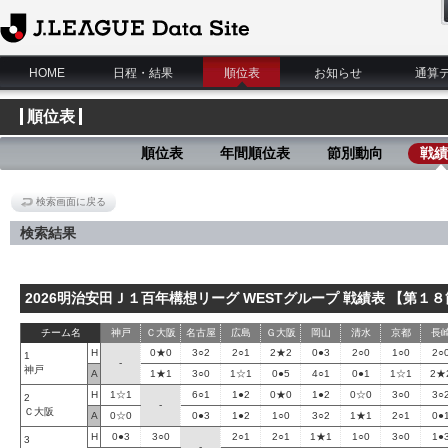
J.League Data Site
HOME
日程・結果
順位表
お知らせ
通算
順位表
順位表
年間順位表
節別動向
戦績
検索画面に戻る
検索結果
2026明治安田Ｊ１百年構想リーグ WESTグループ 戦績表 【第１
チーム名
神戸
Ｃ大阪
名古屋
広島
Ｇ大阪
岡山
清水
京都
長
H
0★0
3○2
2○1
2★2
0●3
2○0
1○0
2○
1
-
神戸
A
1★1
3○0
1☆1
0●5
4○1
0●1
1☆1
2★
H
1☆1
6○1
1●2
0★0
1●2
0☆0
3○0
3○
2
-
Ｃ大阪
A
0☆0
0●3
1●2
1○0
3○2
1★1
2○1
0●
H
0●3
3○0
2○1
2○1
1★1
1○0
3○0
1●
3
-