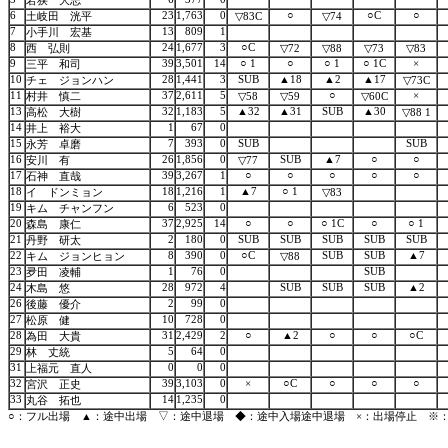
若狭 大志
6
23
1,763
0
○
○C
○
土岐田 洸平
▽83C
▽74
7
13
809
1
小手川 宏基
8
24
1,677
3
○C
西 弘則
▽72
▽88
▽73
▽83
9
39
3,501
14
○ 1
○
○ 1
○ 1C
×
三平 和司
10
28
1,441
3
SUB
▲18
▲2
▲17
チェ ジョンハン
▽73C
11
37
2,611
5
○
×
村井 慎二
▽58
▽59
▽60C
13
32
1,183
5
▲32
▲31
SUB
▲30
高松 大樹
▽88 1
14
1
67
0
井上 裕大
15
7
393
0
SUB
SUB
永芳 卓磨
16
26
1,856
0
SUB
▲7
○
○
安川 有
▽77
17
39
3,267
1
○
○
○
○
○
石神 直哉
18
18
1,216
1
▲7
○ 1
イ ドンミョン
▽83
19
6
523
0
キム チャンフン
20
37
2,925
14
○
○
○ 1C
○
○ 1
森島 康仁
21
2
180
0
SUB
SUB
SUB
SUB
SUB
丹野 研太
22
8
390
0
○C
SUB
SUB
▲7
キム ジョンヒョン
▽88
23
1
76
0
SUB
夛田 凌輔
24
28
972
4
SUB
SUB
SUB
▲2
木島 悠
26
2
99
0
後藤 優介
27
10
728
0
松原 健
28
31
2,429
2
○
▲2
○
○
○C
為田 大貴
29
5
64
0
林 丈統
31
0
0
0
上福元 直人
32
39
3,103
0
×
○C
○
○
○
宮沢 正史
33
14
1,235
0
丸谷 拓也
○：フル出場 ▲：途中出場 ▽：途中退場 ◆：途中入場途中退場 ×：出場停止 ※：他