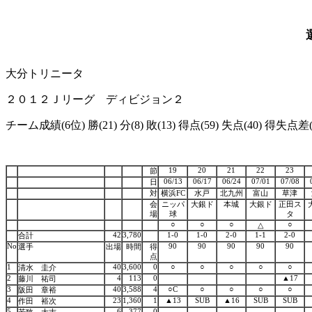
大分トリニータ
２０１２Ｊリーグ ディビジョン２
チーム成績(6位) 勝(21) 分(8) 敗(13) 得点(59) 失点(40) 得失点差(
19
20
21
22
23
節
06/13
06/17
06/24
07/01
07/08
日
対
横浜FC
水戸
北九州
富山
草津
会
ニッパ
大銀ド
本城
大銀ド
正田ス
場
球
タ
○
○
○
○
△
42
3,780
1-0
1-0
2-0
1-1
2-0
合計
No
90
90
90
90
90
選手
出場
時間
得
点
1
40
3,600
0
○
○
○
○
○
清水 圭介
2
4
113
0
▲17
藤川 祐司
3
40
3,588
4
○C
○
○
○
○
阪田 章裕
4
23
1,360
1
▲13
SUB
▲16
SUB
SUB
作田 裕次
5
6
377
0