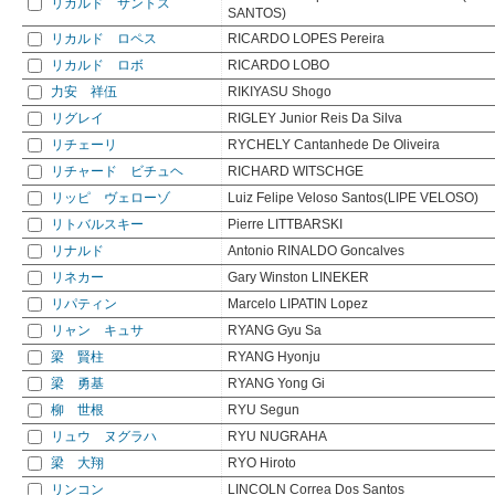
リカルド サントス
SANTOS)
リカルド ロペス
RICARDO LOPES Pereira
リカルド ロボ
RICARDO LOBO
力安 祥伍
RIKIYASU Shogo
リグレイ
RIGLEY Junior Reis Da Silva
リチェーリ
RYCHELY Cantanhede De Oliveira
リチャード ビチュヘ
RICHARD WITSCHGE
リッピ ヴェローゾ
Luiz Felipe Veloso Santos(LIPE VELOSO)
リトバルスキー
Pierre LITTBARSKI
リナルド
Antonio RINALDO Goncalves
リネカー
Gary Winston LINEKER
リパティン
Marcelo LIPATIN Lopez
リャン キュサ
RYANG Gyu Sa
梁 賢柱
RYANG Hyonju
梁 勇基
RYANG Yong Gi
柳 世根
RYU Segun
リュウ ヌグラハ
RYU NUGRAHA
梁 大翔
RYO Hiroto
リンコン
LINCOLN Correa Dos Santos