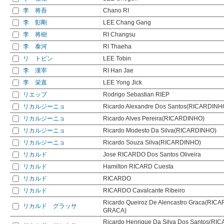
李 将吾
Chano RI
李 彰剛
LEE Chang Gang
李 将樹
RI Changsu
李 泰河
RI Thaeha
リ トビン
LEE Tobin
李 漢宰
RI Han Jae
李 栄直
LEE Yong Jick
リエップ
Rodrigo Sebastian RIEP
リカルジーニョ
Ricardo Alexandre Dos Santos(RICARDINH
リカルジーニョ
Ricardo Alves Pereira(RICARDINHO)
リカルジーニョ
Ricardo Modesto Da Silva(RICARDINHO)
リカルジーニョ
Ricardo Souza Silva(RICARDINHO)
リカルド
Jose RICARDO Dos Santos Oliveira
リカルド
Hamilton RICARD Cuesta
リカルド
RICARDO
リカルド
RICARDO Cavalcante Ribeiro
Ricardo Queiroz De Alencastro Graca(RIC
リカルド グラッサ
GRACA)
Ricardo Henrique Da Silva Dos Santos(RI