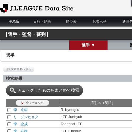
J.League Data Site
HOME
日程・結果
順位表
お知らせ
通算
選手・監督・審判
選手 ▼
選手
検索画面へ戻る
検索結果
チェックしたものをまとめて検索
選手名（英語）
全てチェック
李 京樹
RI Kyongsu
リ ジンヒョク
LEE Junhyuk
李 忠成
Tadanari LEE
李 在根
LEE Chegun