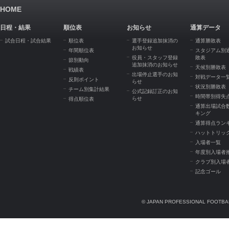
HOME
日程・結果
順位表
お知らせ
通算データ
試合日程・試合結果
順位表
選手登録追加抹消の
通算勝敗表
お知らせ
年間順位表
スタジアム別
役員・スタッフ登録
敗表
節別動向
追加抹消のお知らせ
天候別勝敗表
戦績表
出場停止選手のお知
対戦データ一
反則ポイント
らせ
状況別勝敗表
チーム別集計結果
公式記録訂正のお知
時間帯別得失
らせ
得点順位表
通算出場試合
キング
通算得点ラン
ハットトリッ
入場者一覧
年度別入場者
クラブ別入場
記念ゴール
© JAPAN PROFESSIONAL FOOTBAL