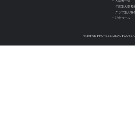
入場者一覧
年度別入場者
クラブ別入場
記念ゴール
© JAPAN PROFESSIONAL FOOTBAL