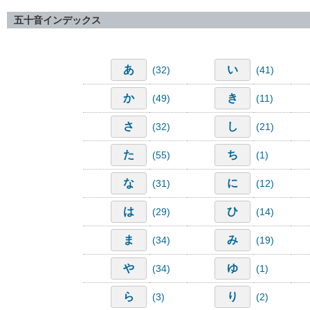
五十音インデックス
あ
い
(32)
(41)
か
き
(49)
(11)
さ
し
(32)
(21)
た
ち
(55)
(1)
な
に
(31)
(12)
は
ひ
(29)
(14)
ま
み
(34)
(19)
や
ゆ
(34)
(1)
ら
り
(3)
(2)