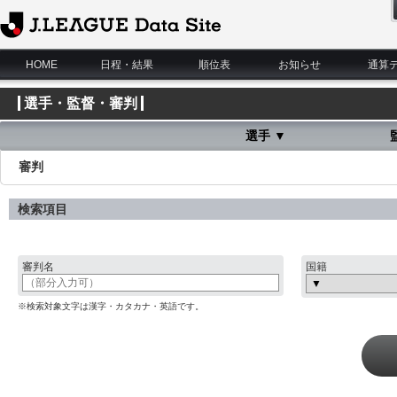
J.League Data Site
HOME
日程・結果
順位表
お知らせ
通算
選手・監督・審判
選手 ▼
審判
検索項目
審判名
国籍
※検索対象文字は漢字・カタカナ・英語です。