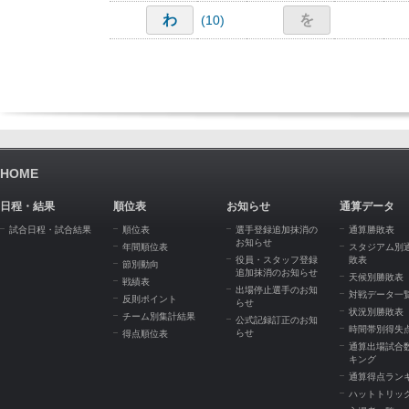
わ
を
(10)
HOME
日程・結果
順位表
お知らせ
通算データ
試合日程・試合結果
順位表
選手登録追加抹消の
通算勝敗表
お知らせ
年間順位表
スタジアム別
役員・スタッフ登録
敗表
節別動向
追加抹消のお知らせ
天候別勝敗表
戦績表
出場停止選手のお知
対戦データ一
反則ポイント
らせ
状況別勝敗表
チーム別集計結果
公式記録訂正のお知
時間帯別得失
らせ
得点順位表
通算出場試合
キング
通算得点ラン
ハットトリッ