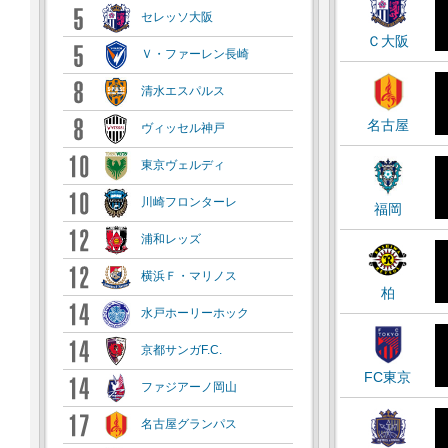
セレッソ大阪
Ｃ大阪
Ｖ・ファーレン長崎
清水エスパルス
名古屋
ヴィッセル神戸
東京ヴェルディ
川崎フロンターレ
福岡
浦和レッズ
横浜Ｆ・マリノス
柏
水戸ホーリーホック
京都サンガF.C.
FC東京
ファジアーノ岡山
名古屋グランパス