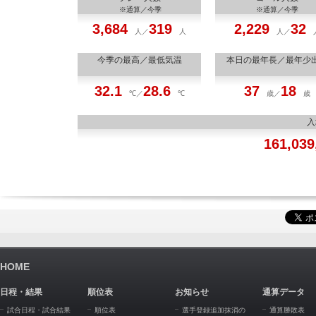
※通算／今季
※通算／今季
3,684
319
2,229
32
人／
人
人／
今季の最高／最低気温
本日の最年長／最年少
32.1
28.6
37
18
℃／
℃
歳／
歳
入
161,039
HOME
日程・結果
順位表
お知らせ
通算データ
試合日程・試合結果
順位表
選手登録追加抹消の
通算勝敗表