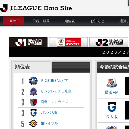
J.League Data Site
HOME
日程・結果
順位表
お知らせ
通算
２０２６／２
順位表
今節の試合結
ＦＣ町田ゼルビア
サンフレッチェ広島
横浜FM
鹿島アントラーズ
ガンバ大阪
Ｇ大阪
柏レイソル