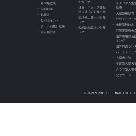
お知らせ
年間順位表
スタジアム別
役員・スタッフ登録
敗表
節別動向
追加抹消のお知らせ
天候別勝敗表
戦績表
出場停止選手のお知
対戦データ一
反則ポイント
らせ
状況別勝敗表
チーム別集計結果
公式記録訂正のお知
時間帯別得失
らせ
得点順位表
通算出場試合
キング
通算得点ラン
ハットトリッ
入場者一覧
年度別入場者
クラブ別入場
記念ゴール
© JAPAN PROFESSIONAL FOOTBAL