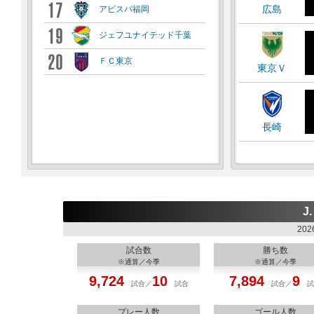
広島
アビスパ福岡
ジェフユナイテッド千葉
ＦＣ東京
東京Ｖ
長崎
J.
202
試合数
勝ち数
※通算／今季
※通算／今季
9,724
10
7,894
9
試合／
試合
試合／
試
プレー人数
ゴール人数