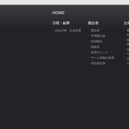
HOME
日程・結果
順位表
お
試合日程・試合結果
順位表
年間順位表
節別動向
戦績表
反則ポイント
チーム別集計結果
得点順位表