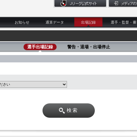
お知らせ
通算データ
出場記録
選手・監督・審
選手出場記録
警告・退場・出場停止
検索