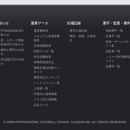
知らせ
通算データ
出場記録
選手・監督・審
選手登録追加抹消の
通算勝敗表
選手出場記録
登録選手一覧
お知らせ
スタジアム別通算勝
警告・退場・出場停
全選手一覧
役員・スタッフ登録
敗表
止
役員・チームスタ
追加抹消のお知らせ
天候別勝敗表
フ一覧
出場停止選手のお知
対戦データ一覧
全監督一覧
らせ
状況別勝敗表
Ｊリーグ担当審判
公式記録訂正のお知
リスト
時間帯別得失点
らせ
全審判一覧
通算出場試合数ラン
キング
通算得点ランキング
ハットトリック一覧
入場者一覧
年度別入場者推移
クラブ別入場者数
記念ゴール
© JAPAN PROFESSIONAL FOOTBALL LEAGUE J.LEAGUE,INC. ALL RIGHTS RESERVED.