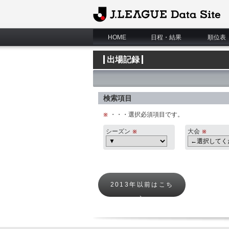
J.League Data Site
HOME
日程・結果
順位表
出場記録
検索項目
・・・選択必須項目です。
シーズン
大会
2013年以前はこち
ら