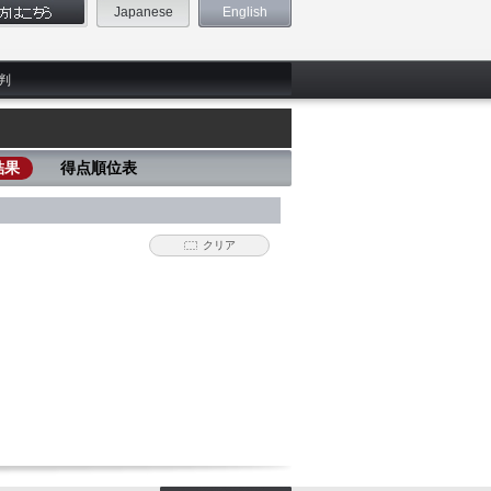
Japanese
English
判
結果
得点順位表
クリア