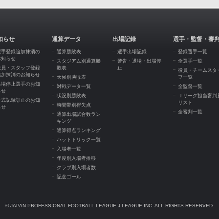
知らせ
通算データ
出場記録
選手・監督・審
選手登録追加抹消の
通算勝敗表
選手出場記録
登録選手一覧
お知らせ
スタジアム別通算勝
警告・退場・出場停
全選手一覧
役員・スタッフ登録
敗表
止
役員・チームスタ
追加抹消のお知らせ
天候別勝敗表
フ一覧
出場停止選手のお知
対戦データ一覧
全監督一覧
らせ
状況別勝敗表
Ｊリーグ担当審判
公式記録訂正のお知
リスト
時間帯別得失点
らせ
全審判一覧
通算出場試合数ラン
キング
通算得点ランキング
ハットトリック一覧
入場者一覧
年度別入場者推移
クラブ別入場者数
記念ゴール
© JAPAN PROFESSIONAL FOOTBALL LEAGUE J.LEAGUE,INC. ALL RIGHTS RESERVED.