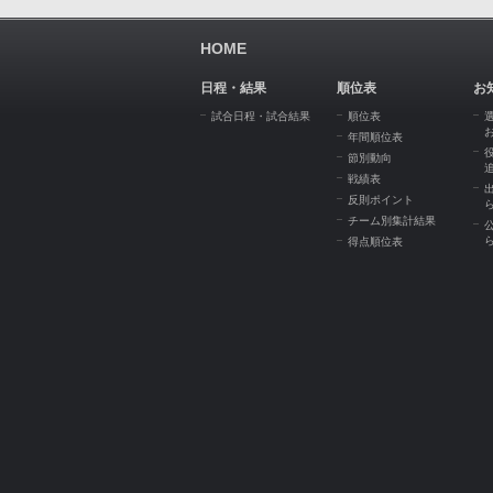
HOME
日程・結果
順位表
お
試合日程・試合結果
順位表
年間順位表
節別動向
戦績表
反則ポイント
チーム別集計結果
得点順位表