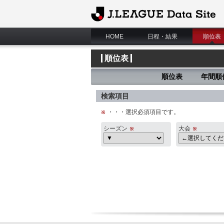
J.League Data Site
HOME
日程・結果
順位表
順位表
順位表
年間順
検索項目
・・・選択必須項目です。
シーズン
大会