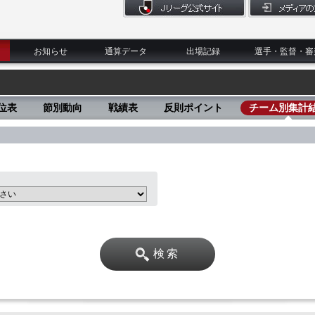
お知らせ
通算データ
出場記録
選手・監督・審
位表
節別動向
戦績表
反則ポイント
チーム別集計
検索