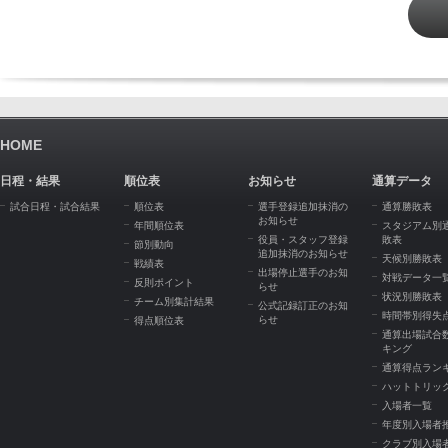
HOME
日程・結果
順位表
お知らせ
通算データ
試合日程・試合結果
順位表
選手登録追加抹消の
通算勝敗表
お知らせ
年間順位表
スタジアム別
役員・スタッフ登録
敗表
節別動向
追加抹消のお知らせ
天候別勝敗表
戦績表
出場停止選手のお知
対戦データ一
反則ポイント
らせ
状況別勝敗表
チーム別集計結果
公式記録訂正のお知
時間帯別得失
らせ
得点順位表
通算出場試合
キング
通算得点ラン
ハットトリッ
入場者一覧
年度別入場者
クラブ別入場