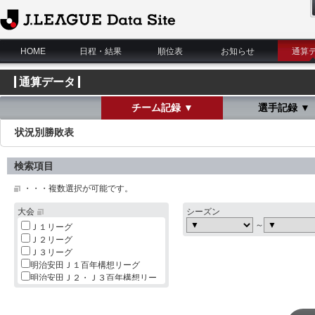
J.League Data Site
HOME
日程・結果
順位表
お知らせ
通算
通算データ
チーム記録 ▼
選手記録 ▼
状況別勝敗表
検索項目
・・・複数選択が可能です。
大会
シーズン
～
Ｊ１リーグ
Ｊ２リーグ
Ｊ３リーグ
明治安田Ｊ１百年構想リーグ
明治安田Ｊ２・Ｊ３百年構想リー
グ