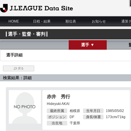
J.League Data Site
HOME
日程・結果
順位表
お知らせ
通算
選手・監督・審判
選手 ▼
選手詳細
戻る
検索結果：詳細
赤井 秀行
Hideyuki AKAI
最終所属
相模原
生年月日
1985/05/02
ポジション
DF
身長/体重
173cm/71kg
出生地
千葉県