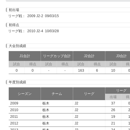
初出場
リーグ戦： 2009 J2-2 09/03/15
初得点
リーグ戦： 2010 J2-4 10/03/28
大会別成績
J1合計
リーグカップ合計
J2合計
J3合計
試合
得点
試合
得点
試合
得点
試合
得
0
0
-
-
163
6
10
年度別成績
リーグ
シーズン
チーム
リーグ
出場
得
2009
栃木
J2
37
2010
栃木
J2
26
2011
栃木
J2
19
2012
栃木
J2
21