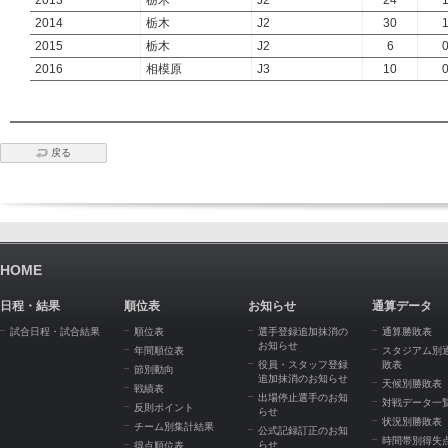
2013
栃木
J2
24
2014
栃木
J2
30
2015
栃木
J2
6
2016
相模原
J3
10
戻る
HOME
日程・結果
順位表
お知らせ
通算データ
試合日程・試合結果
順位表
選手登録追加抹消の
通算勝敗表
お知らせ
年間順位表
スタジアム別
役員・スタッフ登録
敗表
節別動向
追加抹消のお知らせ
天候別勝敗表
戦績表
出場停止選手のお知
対戦データ一
反則ポイント
らせ
状況別勝敗表
チーム別集計結果
公式記録訂正のお知
時間帯別得失
らせ
得点順位表