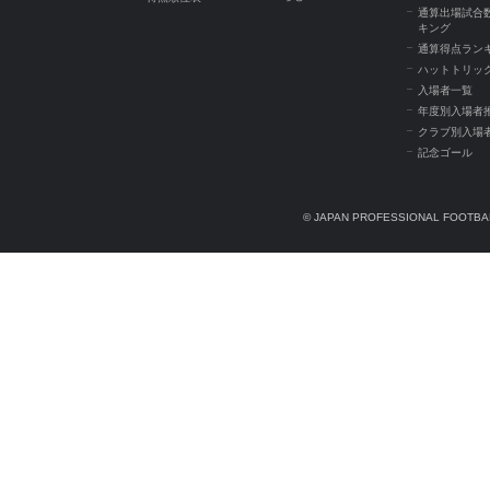
通算出場試合
キング
通算得点ラン
ハットトリッ
入場者一覧
年度別入場者
クラブ別入場
記念ゴール
© JAPAN PROFESSIONAL FOOTBAL