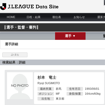
J.League Data Site
HOME
日程・結果
順位表
お知らせ
通算
選手・監督・審判
選手 ▼
選手詳細
戻る
検索結果：詳細
杉本 竜士
Ryuji SUGIMOTO
最終所属
群馬
生年月日
1993/06/01
ポジション
MF
身長/体重
164cm/60kg
出生地
東京都