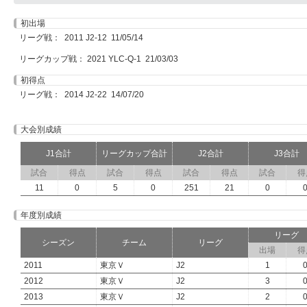
初出場
リーグ戦： 2011 J2-12 11/05/14
リーグカップ戦： 2021 YLC-Q-1 21/03/03
初得点
リーグ戦： 2014 J2-22 14/07/20
大会別成績
J1合計
リーグカップ合計
J2合計
J3合計
試合
得点
試合
得点
試合
得点
試合
得
11
0
5
0
251
21
0
年度別成績
リーグ
シーズン
チーム
リーグ
出場
得
2011
東京Ｖ
J2
1
2012
東京Ｖ
J2
3
2013
東京Ｖ
J2
2