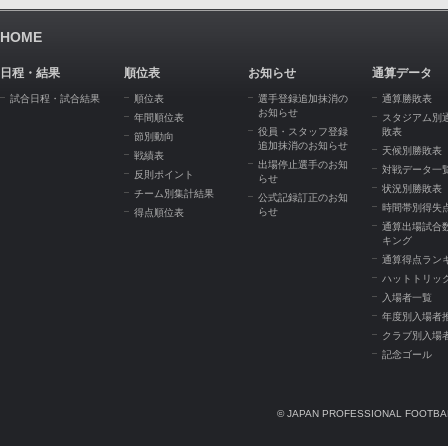
HOME
日程・結果
順位表
お知らせ
通算データ
試合日程・試合結果
順位表
選手登録追加抹消の
通算勝敗表
お知らせ
年間順位表
スタジアム別
役員・スタッフ登録
敗表
節別動向
追加抹消のお知らせ
天候別勝敗表
戦績表
出場停止選手のお知
対戦データ一
反則ポイント
らせ
状況別勝敗表
チーム別集計結果
公式記録訂正のお知
時間帯別得失
らせ
得点順位表
通算出場試合
キング
通算得点ラン
ハットトリッ
入場者一覧
年度別入場者
クラブ別入場
記念ゴール
© JAPAN PROFESSIONAL FOOTBAL