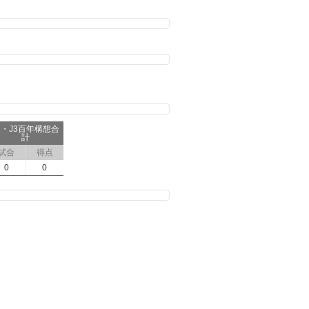
2・J3百年構想合
計
試合
得点
0
0