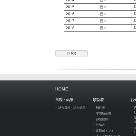
2014
栃木
J
2015
栃木
J
2016
栃木
J
2017
栃木
J
2018
栃木
J
戻る
HOME
日程・結果
順位表
お
試合日程・試合結果
順位表
年間順位表
節別動向
戦績表
反則ポイント