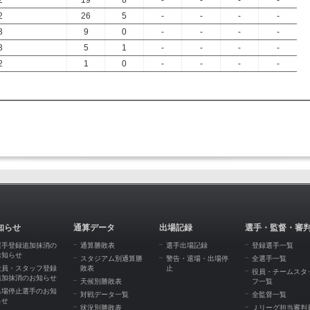
2
19
6
-
-
-
-
2
26
5
-
-
-
-
3
9
0
-
-
-
-
3
5
1
-
-
-
-
2
1
0
-
-
-
-
知らせ
通算データ
出場記録
選手・監督・審
選手登録追加抹消の
通算勝敗表
選手出場記録
登録選手一覧
お知らせ
スタジアム別通算勝
警告・退場・出場停
全選手一覧
役員・スタッフ登録
敗表
止
役員・チームスタ
追加抹消のお知らせ
天候別勝敗表
フ一覧
出場停止選手のお知
対戦データ一覧
全監督一覧
らせ
状況別勝敗表
Ｊリーグ担当審判