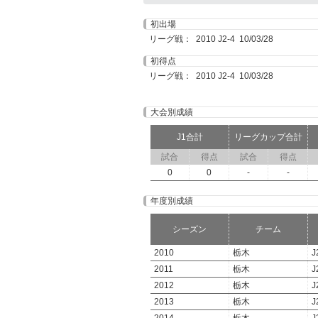
初出場
リーグ戦： 2010 J2-4 10/03/28
初得点
リーグ戦： 2010 J2-4 10/03/28
大会別成績
J1合計
リーグカップ合計
試合
得点
試合
得点
0
0
-
-
年度別成績
シーズン
チーム
2010
栃木
J
2011
栃木
J
2012
栃木
J
2013
栃木
J