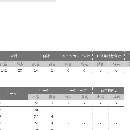
J
J2合計
J3合計
リーグカップ合計
J1百年構想合計
試合
得点
試合
得点
試合
得点
試合
得点
141
23
14
1
0
0
0
0
リーグ
リーグカップ
百年構想L
リーグ
出場
得点
出場
得点
出場
得点
2
24
3
-
-
-
-
2
20
1
-
-
-
-
2
27
4
-
-
-
-
2
24
4
-
-
-
-