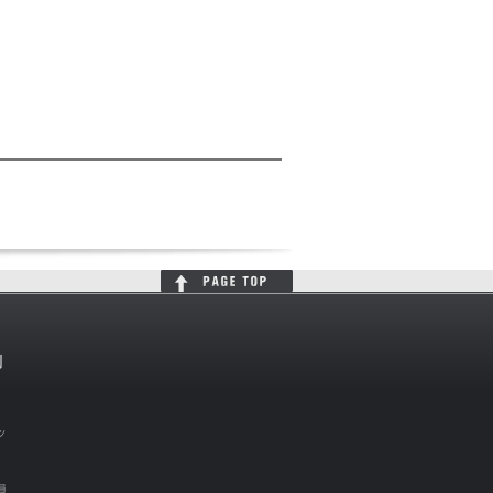
判
ッ
員