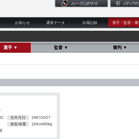
お知らせ
通算データ
出場記録
選手・監督・審
選手 ▼
監督 ▼
審判 ▼
O
SC
生年月日
1987/10/27
身長/体重
164cm/60kg
県