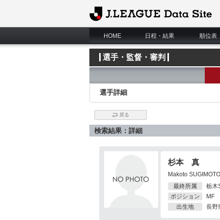
J.League Data Site
HOME
日程・結果
順位表
選手・監督・審判
選手詳細
戻る
検索結果：詳細
杉本 真
Makoto SUGIMOT
最終所属
栃木
ポジション
MF
出生地
長野