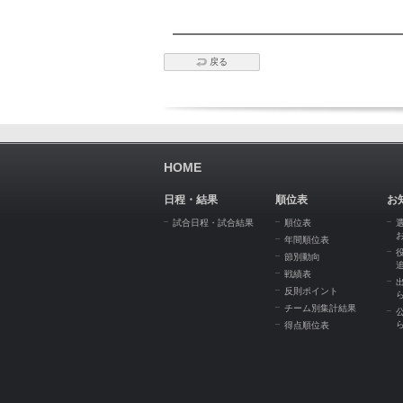
戻る
HOME
日程・結果
順位表
お
試合日程・試合結果
順位表
年間順位表
節別動向
戦績表
反則ポイント
チーム別集計結果
得点順位表