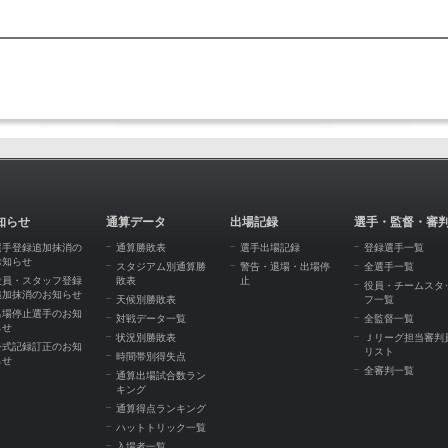
知らせ
通算データ
出場記録
選手・監督・審
選手登録追加抹消の
通算勝敗表
選手出場記録
登録選手一覧
お知らせ
スタジアム別通算勝
警告・退場・出場停
全選手一覧
役員・スタッフ登録
敗表
止
役員・チームスタ
追加抹消のお知らせ
天候別勝敗表
フ一覧
出場停止選手のお知
対戦データ一覧
全監督一覧
らせ
状況別勝敗表
Ｊリーグ担当審判
公式記録訂正のお知
リスト
時間帯別得失点
らせ
全審判一覧
通算出場試合数ラン
キング
通算得点ランキング
ハットトリック一覧
入場者一覧