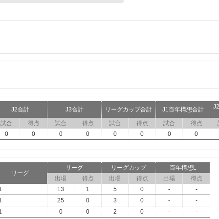
J
J2合計
J3合計
リーグカップ合計
J1百年構想合計
試合
得点
試合
得点
試合
得点
試合
得点
0
0
0
0
0
0
0
0
リーグ
リーグカップ
百年構想L
リーグ
出場
得点
出場
得点
出場
得点
1
13
1
5
0
-
-
1
25
0
3
0
-
-
1
0
0
2
0
-
-