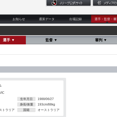
お知らせ
通算データ
出場記録
選手・監督・審
選手 ▼
監督 ▼
審判 ▼
チ
VIC
生年月日
1988/06/27
身長/体重
193cm/88kg
ストラリア
国籍
オーストラリア