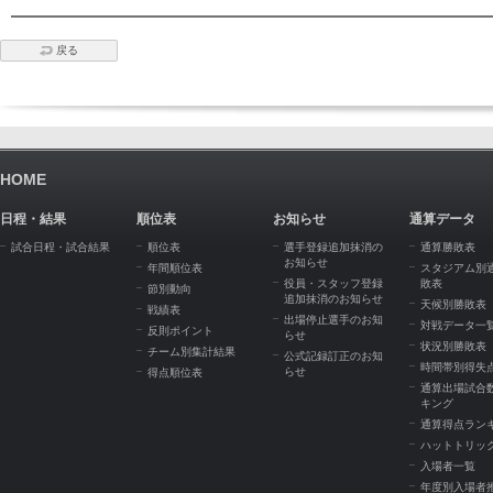
戻る
HOME
日程・結果
順位表
お知らせ
通算データ
試合日程・試合結果
順位表
選手登録追加抹消の
通算勝敗表
お知らせ
年間順位表
スタジアム別
役員・スタッフ登録
敗表
節別動向
追加抹消のお知らせ
天候別勝敗表
戦績表
出場停止選手のお知
対戦データ一
反則ポイント
らせ
状況別勝敗表
チーム別集計結果
公式記録訂正のお知
時間帯別得失
らせ
得点順位表
通算出場試合
キング
通算得点ラン
ハットトリッ
入場者一覧
年度別入場者