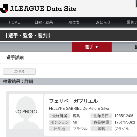
J.League Data Site
HOME
日程・結果
順位表
お知らせ
通算
選手・監督・審判
選手 ▼
選手詳細
戻る
検索結果：詳細
フェリペ ガブリエル
FELLYPE GABRIEL De Melo E Silva
最終所属
鹿島
生年月日
1985/12/06
ポジション
MF
身長/体重
176cm/68kg
出生地
ブラジル
国籍
ブラジル