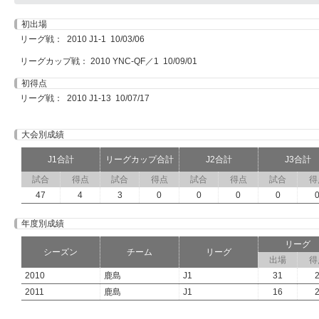
初出場
リーグ戦： 2010 J1-1 10/03/06
リーグカップ戦： 2010 YNC-QF／1 10/09/01
初得点
リーグ戦： 2010 J1-13 10/07/17
大会別成績
J1合計
リーグカップ合計
J2合計
J3合計
試合
得点
試合
得点
試合
得点
試合
得
47
4
3
0
0
0
0
年度別成績
リーグ
シーズン
チーム
リーグ
出場
得
2010
鹿島
J1
31
2011
鹿島
J1
16