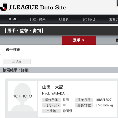
J.League Data Site
HOME
日程・結果
順位表
お知らせ
通算
選手・監督・審判
選手 ▼
選手詳細
戻る
検索結果：詳細
山田 大記
Hiroki YAMADA
最終所属
磐田
生年月日
1988/12/27
ポジション
MF
身長/体重
174cm/67kg
出生地
静岡県