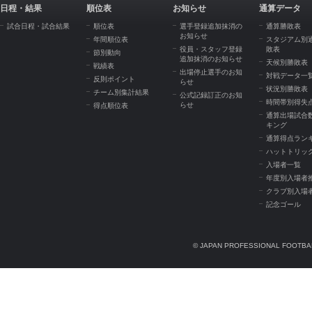
日程・結果
順位表
お知らせ
通算データ
試合日程・試合結果
順位表
選手登録追加抹消の
通算勝敗表
お知らせ
年間順位表
スタジアム別
役員・スタッフ登録
敗表
節別動向
追加抹消のお知らせ
天候別勝敗表
戦績表
出場停止選手のお知
対戦データ一
反則ポイント
らせ
状況別勝敗表
チーム別集計結果
公式記録訂正のお知
時間帯別得失
らせ
得点順位表
通算出場試合
キング
通算得点ラン
ハットトリッ
入場者一覧
年度別入場者
クラブ別入場
記念ゴール
© JAPAN PROFESSIONAL FOOTBAL