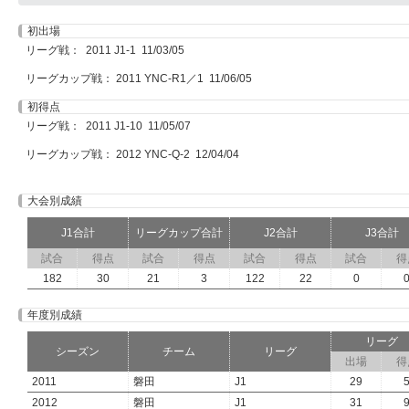
初出場
リーグ戦： 2011 J1-1 11/03/05
リーグカップ戦： 2011 YNC-R1／1 11/06/05
初得点
リーグ戦： 2011 J1-10 11/05/07
リーグカップ戦： 2012 YNC-Q-2 12/04/04
大会別成績
J1合計
リーグカップ合計
J2合計
J3合計
試合
得点
試合
得点
試合
得点
試合
得
182
30
21
3
122
22
0
年度別成績
リーグ
シーズン
チーム
リーグ
出場
得
2011
磐田
J1
29
2012
磐田
J1
31