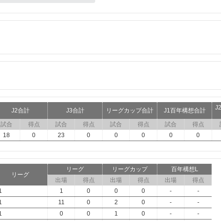
J
J2合計
J3合計
リーグカップ合計
J1百年構想合計
試合
得点
試合
得点
試合
得点
試合
得点
18
0
23
0
0
0
0
0
リーグ
リーグカップ
百年構想L
リーグ
出場
得点
出場
得点
出場
得点
1
1
0
0
0
-
-
1
11
0
2
0
-
-
1
0
0
1
0
-
-