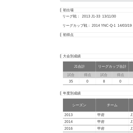
初出場
リーグ戦： 2013 J1-33 13/11/30
リーグカップ戦： 2014 YNC-Q-1 14/03/19
初得点
大会別成績
J1合計
リーグカップ合計
試合
得点
試合
得点
35
0
8
0
年度別成績
シーズン
チーム
2013
甲府
J
2014
甲府
J
2016
甲府
J