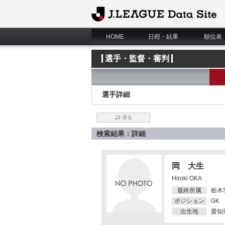
J.League Data Site
HOME
日程・結果
順位表
選手・監督・審判
選手詳細
戻る
検索結果：詳細
岡 大生
Hiroki OKA
最終所属
栃木
ポジション
GK
出生地
愛知