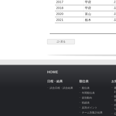
2017
甲府
J
2018
甲府
J
2020
富山
J
2021
栃木
J
戻る
HOME
日程・結果
順位表
お
試合日程・試合結果
順位表
年間順位表
節別動向
戦績表
反則ポイント
チーム別集計結果