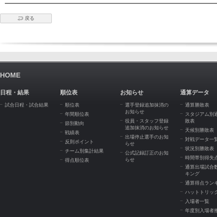
戻る
HOME
日程・結果
順位表
お知らせ
通算データ
試合日程・試合結果
順位表
選手登録追加抹消の
通算勝敗表
お知らせ
年間順位表
スタジアム別
役員・スタッフ登録
敗表
節別動向
追加抹消のお知らせ
天候別勝敗表
戦績表
出場停止選手のお知
対戦データ一
反則ポイント
らせ
状況別勝敗表
チーム別集計結果
公式記録訂正のお知
時間帯別得失
らせ
得点順位表
通算出場試合
キング
通算得点ラン
ハットトリッ
入場者一覧
年度別入場者