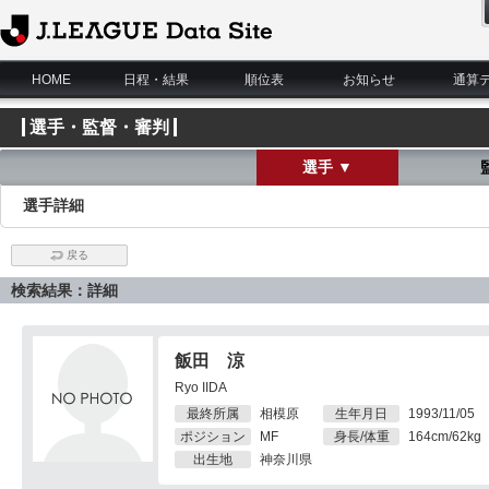
J.League Data Site
HOME
日程・結果
順位表
お知らせ
通算
選手・監督・審判
選手 ▼
選手詳細
戻る
検索結果：詳細
飯田 涼
Ryo IIDA
最終所属
相模原
生年月日
1993/11/05
ポジション
MF
身長/体重
164cm/62kg
出生地
神奈川県