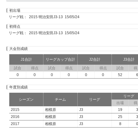
初出場
リーグ戦： 2015 明治安田J3-13 15/05/24
初得点
リーグ戦： 2015 明治安田J3-13 15/05/24
大会別成績
J1合計
リーグカップ合計
J2合計
J3合計
試合
得点
試合
得点
試合
得点
試合
得
0
0
0
0
0
0
52
年度別成績
リーグ
シーズン
チーム
リーグ
出場
得
2015
相模原
J3
19
2016
相模原
J3
25
2017
相模原
J3
8