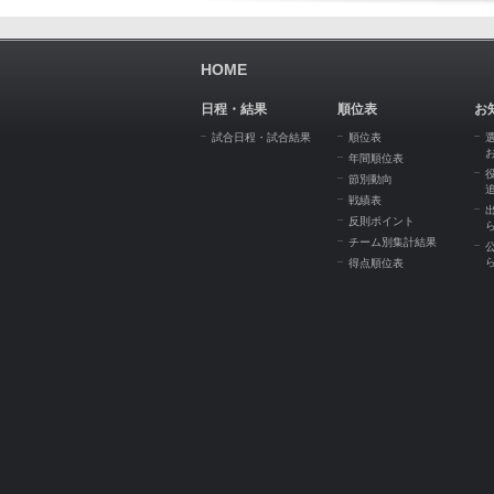
HOME
日程・結果
順位表
お
試合日程・試合結果
順位表
年間順位表
節別動向
戦績表
反則ポイント
チーム別集計結果
得点順位表