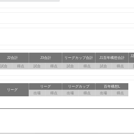
J
J2合計
J3合計
リーグカップ合計
J1百年構想合計
試合
得点
試合
得点
試合
得点
試合
得点
リーグ
リーグカップ
百年構想L
リーグ
出場
得点
出場
得点
出場
得点