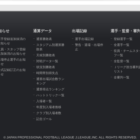
知らせ
通算データ
出場記録
選手・監督・審
選手登録追加抹消の
通算勝敗表
選手出場記録
登録選手一覧
お知らせ
スタジアム別通算勝
警告・退場・出場停
全選手一覧
役員・スタッフ登録
敗表
止
役員・チームスタ
追加抹消のお知らせ
天候別勝敗表
フ一覧
出場停止選手のお知
対戦データ一覧
全監督一覧
らせ
状況別勝敗表
Ｊリーグ担当審判
公式記録訂正のお知
リスト
時間帯別得失点
らせ
全審判一覧
通算出場試合数ラン
キング
通算得点ランキング
ハットトリック一覧
入場者一覧
年度別入場者推移
クラブ別入場者数
記念ゴール
© JAPAN PROFESSIONAL FOOTBALL LEAGUE J.LEAGUE,INC. ALL RIGHTS RESERVED.