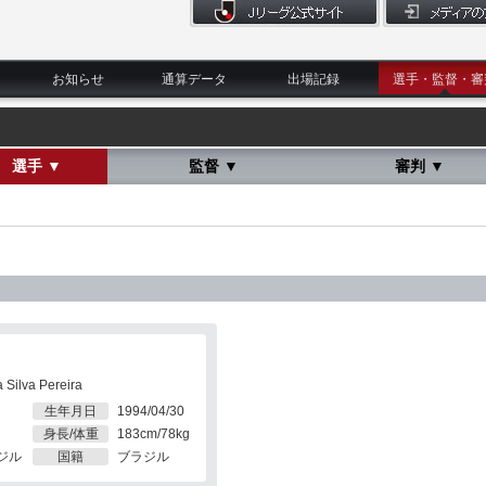
お知らせ
通算データ
出場記録
選手・監督・審
選手 ▼
監督 ▼
審判 ▼
Silva Pereira
生年月日
1994/04/30
身長/体重
183cm/78kg
ジル
国籍
ブラジル