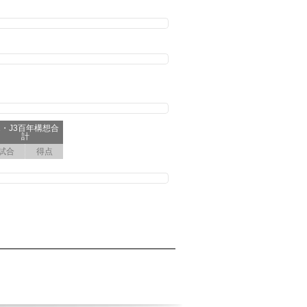
2・J3百年構想合
計
試合
得点