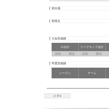
初出場
初得点
大会別成績
J1合計
リーグカップ合計
試合
得点
試合
得点
年度別成績
シーズン
チーム
戻る