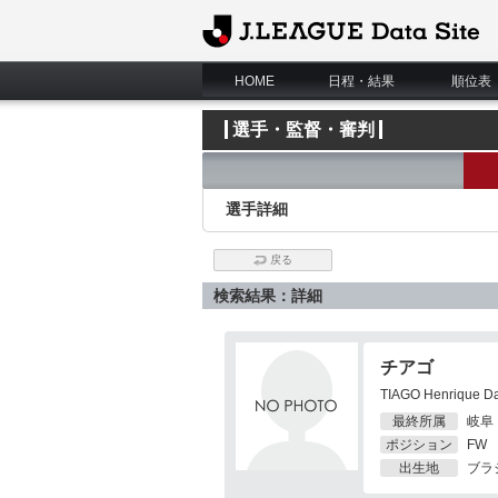
J.League Data Site
HOME
日程・結果
順位表
選手・監督・審判
選手詳細
戻る
検索結果：詳細
チアゴ
TIAGO Henrique Da 
最終所属
岐阜
ポジション
FW
出生地
ブラ