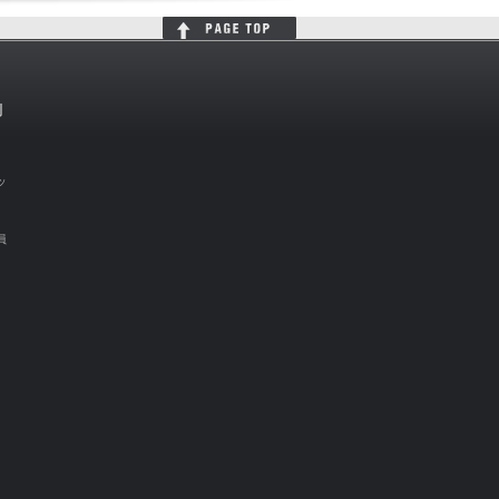
判
ッ
員