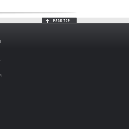
判
ッ
員