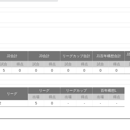
J
J2合計
J3合計
リーグカップ合計
J1百年構想合計
試合
得点
試合
得点
試合
得点
試合
得点
5
0
0
0
0
0
0
0
リーグ
リーグカップ
百年構想L
リーグ
出場
得点
出場
得点
出場
得点
2
5
0
-
-
-
-