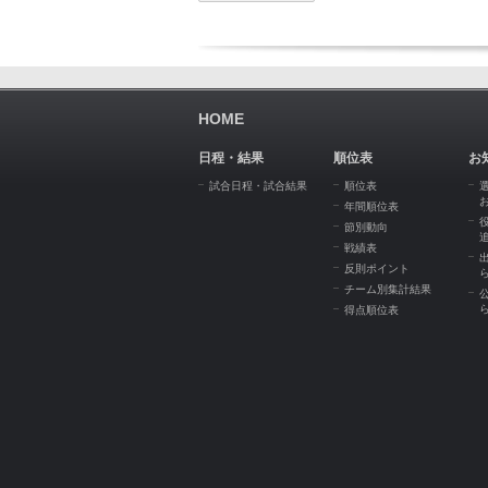
HOME
日程・結果
順位表
お
試合日程・試合結果
順位表
年間順位表
節別動向
戦績表
反則ポイント
チーム別集計結果
得点順位表