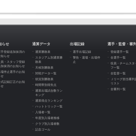
知らせ
通算データ
出場記録
選手・監督・審
選手登録追加抹消の
通算勝敗表
選手出場記録
登録選手一覧
お知らせ
スタジアム別通算勝
警告・退場・出場停
全選手一覧
役員・スタッフ登録
敗表
止
役員・チームスタ
追加抹消のお知らせ
天候別勝敗表
フ一覧
出場停止選手のお知
対戦データ一覧
全監督一覧
らせ
状況別勝敗表
Ｊリーグ担当審判
公式記録訂正のお知
リスト
時間帯別得失点
らせ
全審判一覧
通算出場試合数ラン
キング
通算得点ランキング
ハットトリック一覧
入場者一覧
年度別入場者推移
クラブ別入場者数
記念ゴール