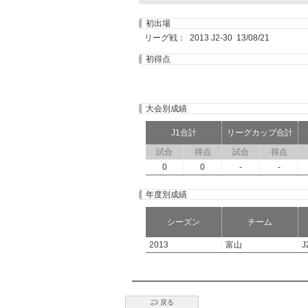
初出場
リーグ戦： 2013 J2-30 13/08/21
初得点
大会別成績
J1合計
リーグカップ合計
試合
得点
試合
得点
0
0
-
-
年度別成績
シーズン
チーム
2013
富山
J
戻る