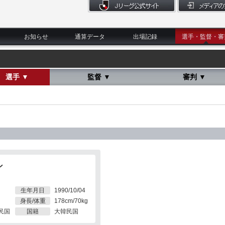
お知らせ
通算データ
出場記録
選手・監督・審
選手 ▼
監督 ▼
審判 ▼
ン
生年月日
1990/10/04
身長/体重
178cm/70kg
民国
国籍
大韓民国