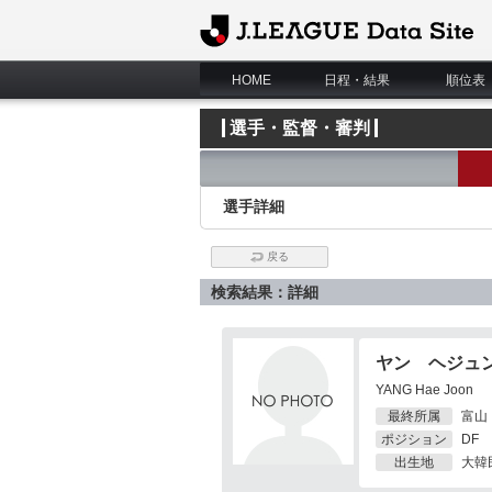
J.League Data Site
HOME
日程・結果
順位表
選手・監督・審判
選手詳細
戻る
検索結果：詳細
ヤン ヘジュ
YANG Hae Joon
最終所属
富山
ポジション
DF
出生地
大韓