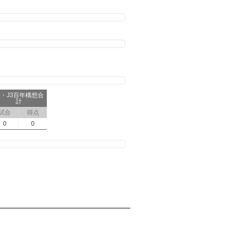
2・J3百年構想合
計
試合
得点
0
0