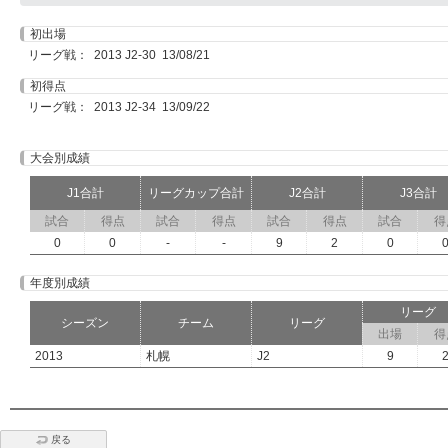
初出場
リーグ戦： 2013 J2-30 13/08/21
初得点
リーグ戦： 2013 J2-34 13/09/22
大会別成績
J1合計
リーグカップ合計
J2合計
J3合計
試合
得点
試合
得点
試合
得点
試合
得
0
0
-
-
9
2
0
年度別成績
リーグ
シーズン
チーム
リーグ
出場
得
2013
札幌
J2
9
戻る