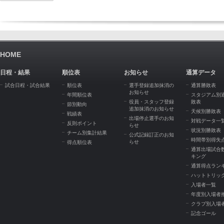
HOME
日程・結果
順位表
お知らせ
通算データ
試合日程・試合結果
順位表
選手登録追加抹消の
通算勝敗表
お知らせ
年間順位表
スタジアム別
役員・スタッフ登録
敗表
節別動向
追加抹消のお知らせ
天候別勝敗表
戦績表
出場停止選手のお知
対戦データ一
反則ポイント
らせ
状況別勝敗表
チーム別集計結果
公式記録訂正のお知
時間帯別得失
らせ
得点順位表
通算出場試合
キング
通算得点ラン
ハットトリッ
入場者一覧
年度別入場者
クラブ別入場
記念ゴール