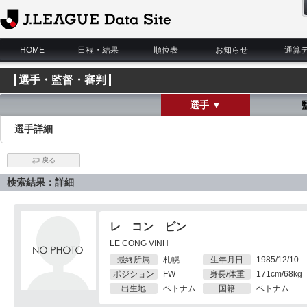
J.League Data Site
HOME
日程・結果
順位表
お知らせ
通算
選手・監督・審判
選手 ▼
選手詳細
戻る
検索結果：詳細
レ コン ビン
LE CONG VINH
最終所属
札幌
生年月日
1985/12/10
ポジション
FW
身長/体重
171cm/68kg
出生地
ベトナム
国籍
ベトナム