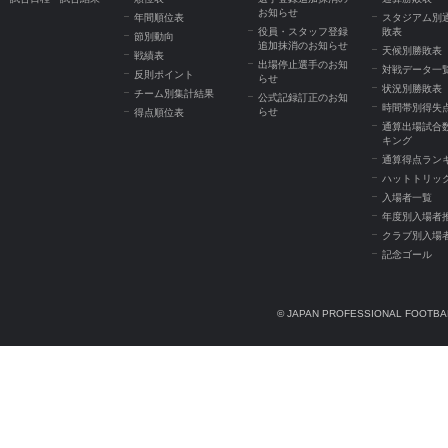
お知らせ
年間順位表
スタジアム別
役員・スタッフ登録
敗表
節別動向
追加抹消のお知らせ
天候別勝敗表
戦績表
出場停止選手のお知
対戦データ一
反則ポイント
らせ
状況別勝敗表
チーム別集計結果
公式記録訂正のお知
時間帯別得失
らせ
得点順位表
通算出場試合
キング
通算得点ラン
ハットトリッ
入場者一覧
年度別入場者
クラブ別入場
記念ゴール
© JAPAN PROFESSIONAL FOOTBAL