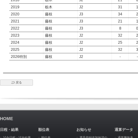
2018
栃木
J2
21
2019
栃木
J2
31
2020
藤枝
J3
34
2021
藤枝
J3
21
2022
藤枝
J3
8
2023
藤枝
J2
32
2024
藤枝
J2
25
2025
藤枝
J2
32
2026特別
藤枝
J2
-
-
戻る
HOME
日程・結果
順位表
お知らせ
通算データ
試合日程・試合結果
順位表
選手登録追加抹消の
通算勝敗表