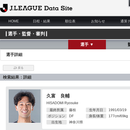
J.League Data Site
HOME
日程・結果
順位表
お知らせ
通算
選手・監督・審判
選手 ▼
選手詳細
戻る
検索結果：詳細
久富 良輔
HISADOMI Ryosuke
最終所属
藤枝
生年月日
1991/03/19
ポジション
DF
身長/体重
177cm/69kg
出生地
神奈川県