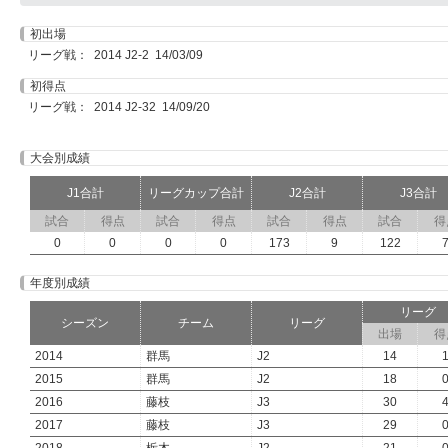
初出場
リーグ戦： 2014 J2-2 14/03/09
初得点
リーグ戦： 2014 J2-32 14/09/20
大会別成績
J1合計
リーグカップ合計
J2合計
J3合計
試合
得点
試合
得点
試合
得点
試合
得
0
0
0
0
173
9
122
年度別成績
リーグ
シーズン
チーム
リーグ
出場
得
2014
群馬
J2
14
2015
群馬
J2
18
2016
藤枝
J3
30
2017
藤枝
J3
29