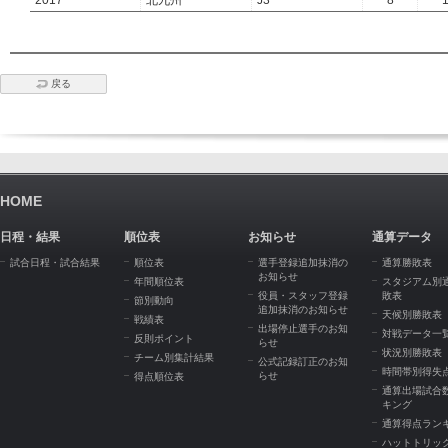
2017
北九州
J3
8
戻る
HOME
日程・結果
順位表
お知らせ
通算データ
試合日程・試合結果
順位表
選手登録追加抹消の
通算勝敗表
お知らせ
年間順位表
スタジアム別
役員・スタッフ登録
敗表
節別動向
追加抹消のお知らせ
天候別勝敗表
戦績表
出場停止選手のお知
対戦データ一
反則ポイント
らせ
状況別勝敗表
チーム別集計結果
公式記録訂正のお知
時間帯別得失
らせ
得点順位表
通算出場試合
キング
通算得点ラン
ハットトリッ