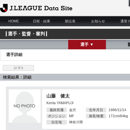
J.League Data Site
HOME
日程・結果
順位表
お知らせ
通算
選手・監督・審判
選手 ▼
選手詳細
戻る
検索結果：詳細
山藤 健太
Kenta YAMAFUJI
最終所属
金沢
生年月日
1986/11/14
ポジション
MF
身長/体重
172cm/64kg
出生地
神奈川県