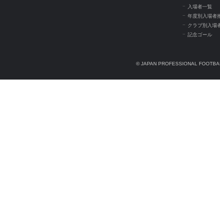
入場者一覧
年度別入場者
クラブ別入場
記念ゴール
© JAPAN PROFESSIONAL FOOTBAL