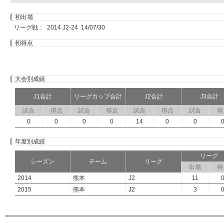
初出場
リーグ戦： 2014 J2-24 14/07/30
初得点
大会別成績
J1合計
リーグカップ合計
J2合計
J3合計
試合
得点
試合
得点
試合
得点
試合
得
0
0
0
0
14
0
0
年度別成績
リーグ
シーズン
チーム
リーグ
出場
得
2014
熊本
J2
11
2015
熊本
J2
3