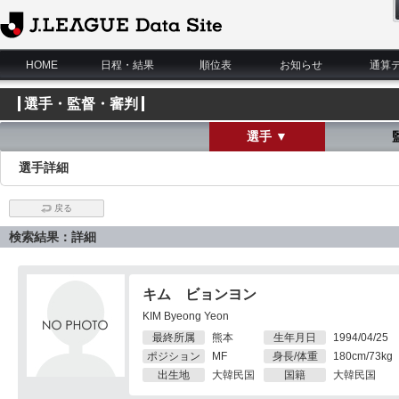
J.League Data Site
HOME
日程・結果
順位表
お知らせ
通算
選手・監督・審判
選手 ▼
選手詳細
戻る
検索結果：詳細
キム ビョンヨン
KIM Byeong Yeon
最終所属
熊本
生年月日
1994/04/25
ポジション
MF
身長/体重
180cm/73kg
出生地
大韓民国
国籍
大韓民国