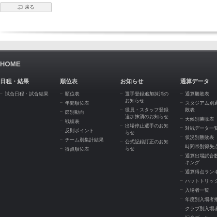
戻る
HOME
日程・結果
順位表
お知らせ
通算データ
試合日程・試合結果
順位表
選手登録追加抹消の
通算勝敗表
お知らせ
年間順位表
スタジアム別
役員・スタッフ登録
敗表
節別動向
追加抹消のお知らせ
天候別勝敗表
戦績表
出場停止選手のお知
対戦データ一
反則ポイント
らせ
状況別勝敗表
チーム別集計結果
公式記録訂正のお知
時間帯別得失
らせ
得点順位表
通算出場試合
キング
通算得点ラン
ハットトリッ
入場者一覧
年度別入場者
クラブ別入場