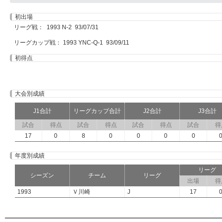
初出場
リーグ戦： 1993 N-2 93/07/31
リーグカップ戦： 1993 YNC-Q-1 93/09/11
初得点
大会別成績
J1合計
リーグカップ合計
J2合計
J3合計
試合
得点
試合
得点
試合
得点
試合
得
17
0
8
0
0
0
0
年度別成績
リーグ
シーズン
チーム
リーグ
出場
得
1993
Ｖ川崎
J
17