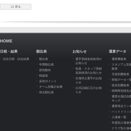
戻る
HOME
日程・結果
順位表
お知らせ
通算データ
試合日程・試合結果
順位表
選手登録追加抹消の
通算勝敗表
お知らせ
年間順位表
スタジアム別
役員・スタッフ登録
敗表
節別動向
追加抹消のお知らせ
天候別勝敗表
戦績表
出場停止選手のお知
対戦データ一
反則ポイント
らせ
状況別勝敗表
チーム別集計結果
公式記録訂正のお知
時間帯別得失
らせ
得点順位表
通算出場試合
キング
通算得点ラン
ハットトリッ
入場者一覧
年度別入場者
クラブ別入場