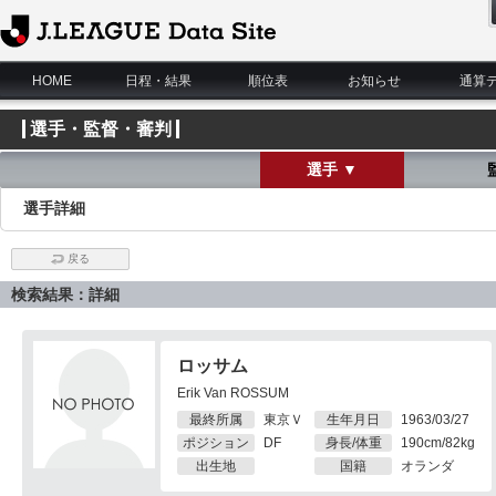
J.League Data Site
HOME
日程・結果
順位表
お知らせ
通算
選手・監督・審判
選手 ▼
選手詳細
戻る
検索結果：詳細
ロッサム
Erik Van ROSSUM
最終所属
東京Ｖ
生年月日
1963/03/27
ポジション
DF
身長/体重
190cm/82kg
出生地
国籍
オランダ