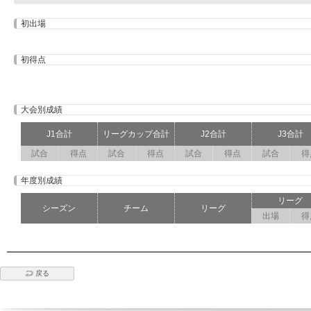
初出場
初得点
大会別成績
J1合計
リーグカップ合計
J2合計
J3合計
試合
得点
試合
得点
試合
得点
試合
得
年度別成績
リーグ
シーズン
チーム
リーグ
出場
得
戻る