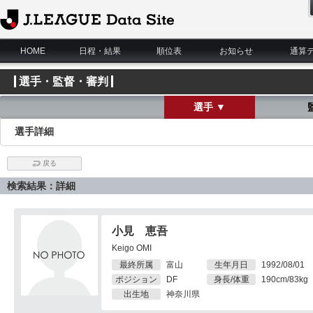
J.League Data Site
HOME
日程・結果
順位表
お知らせ
通算
選手・監督・審判
選手 ▼
選手詳細
戻る
検索結果：詳細
小見 恵吾
Keigo OMI
最終所属
富山
生年月日
1992/08/01
ポジション
DF
身長/体重
190cm/83kg
出生地
神奈川県