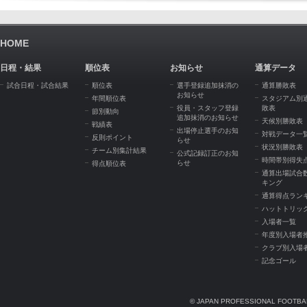
HOME
日程・結果
順位表
お知らせ
通算データ
試合日程・試合結果
順位表
選手登録追加抹消の
通算勝敗表
お知らせ
年間順位表
スタジアム別
役員・スタッフ登録
敗表
節別動向
追加抹消のお知らせ
天候別勝敗表
戦績表
出場停止選手のお知
対戦データ一
反則ポイント
らせ
状況別勝敗表
チーム別集計結果
公式記録訂正のお知
時間帯別得失
らせ
得点順位表
通算出場試合
キング
通算得点ラン
ハットトリッ
入場者一覧
年度別入場者
クラブ別入場
記念ゴール
© JAPAN PROFESSIONAL FOOTBAL