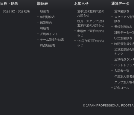
日程・結果
順位表
お知らせ
通算データ
試合日程・試合結果
順位表
選手登録追加抹消の
通算勝敗表
お知らせ
年間順位表
スタジアム別
役員・スタッフ登録
敗表
節別動向
追加抹消のお知らせ
天候別勝敗表
戦績表
出場停止選手のお知
対戦データ一
反則ポイント
らせ
状況別勝敗表
チーム別集計結果
公式記録訂正のお知
時間帯別得失
らせ
得点順位表
通算出場試合
キング
通算得点ラン
ハットトリッ
入場者一覧
年度別入場者
クラブ別入場
記念ゴール
© JAPAN PROFESSIONAL FOOTBAL