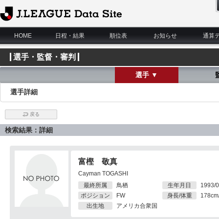
J.League Data Site
HOME
日程・結果
順位表
お知らせ
通算
選手・監督・審判
選手 ▼
選手詳細
戻る
検索結果：詳細
富樫 敬真
Cayman TOGASHI
最終所属
鳥栖
生年月日
1993/0
ポジション
FW
身長/体重
178cm
出生地
アメリカ合衆国