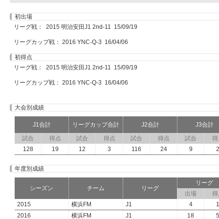
初出場
リーグ戦： 2015 明治安田J1 2nd-11 15/09/19
リーグカップ戦： 2016 YNC-Q-3 16/04/06
初得点
リーグ戦： 2015 明治安田J1 2nd-11 15/09/19
リーグカップ戦： 2016 YNC-Q-3 16/04/06
大会別成績
J1合計
リーグカップ合計
J2合計
J3合計
試合
得点
試合
得点
試合
得点
試合
得
128
19
12
3
116
24
9
年度別成績
リーグ
シーズン
チーム
リーグ
出場
得
2015
横浜FM
J1
4
2016
横浜FM
J1
18