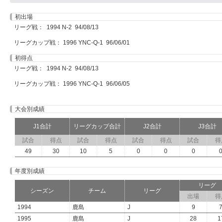
初出場
リーグ戦： 1994 N-2 94/08/13
リーグカップ戦： 1996 YNC-Q-1 96/06/01
初得点
リーグ戦： 1994 N-2 94/08/13
リーグカップ戦： 1996 YNC-Q-1 96/06/05
大会別成績
J1合計
リーグカップ合計
J2合計
J3合計
試合
得点
試合
得点
試合
得点
試合
得
49
30
10
5
0
0
0
年度別成績
リーグ
シーズン
チーム
リーグ
出場
得
1994
鹿島
J
9
1995
鹿島
J
28
1