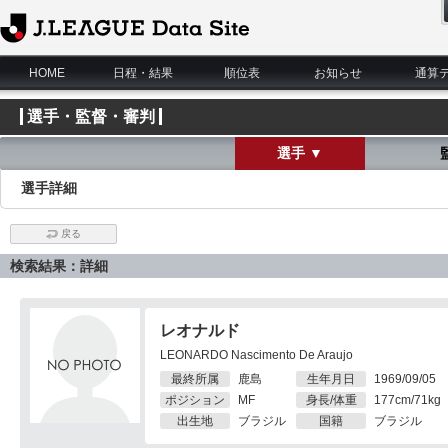
J.League Data Site
HOME
日程・結果
順位表
お知らせ
通算
選手・監督・審判
選手 ▼
選手詳細
戻る
検索結果：詳細
レオナルド
LEONARDO Nascimento De Araujo
最終所属
鹿島
生年月日
1969/09/05
ポジション
MF
身長/体重
177cm/71kg
出生地
ブラジル
国籍
ブラジル