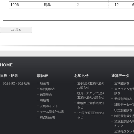
1996
鹿島
J
12
戻る
HOME
日程・結果
順位表
お知らせ
通算データ
試合日程・試合結果
順位表
選手登録追加抹消の
通算勝敗表
お知らせ
年間順位表
スタジアム別
役員・スタッフ登録
敗表
節別動向
追加抹消のお知らせ
天候別勝敗表
戦績表
出場停止選手のお知
対戦データ一
反則ポイント
らせ
状況別勝敗表
チーム別集計結果
公式記録訂正のお知
時間帯別得失
らせ
得点順位表
通算出場試合
キング
通算得点ラン