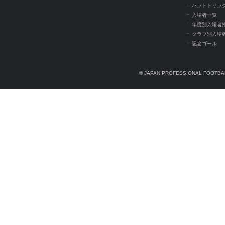
ハットトリッ
入場者一覧
年度別入場者
クラブ別入場
記念ゴール
© JAPAN PROFESSIONAL FOOTBAL