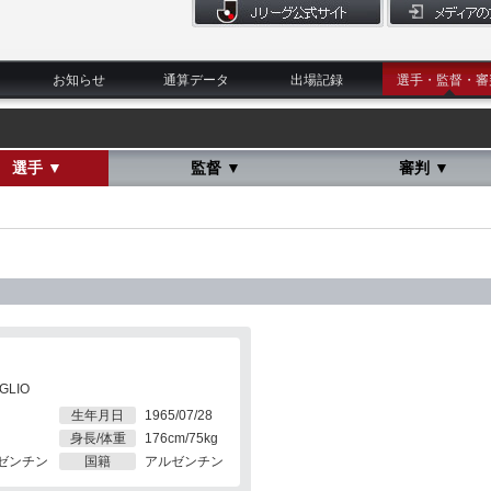
お知らせ
通算データ
出場記録
選手・監督・審
選手 ▼
監督 ▼
審判 ▼
OGLIO
生年月日
1965/07/28
身長/体重
176cm/75kg
ゼンチン
国籍
アルゼンチン