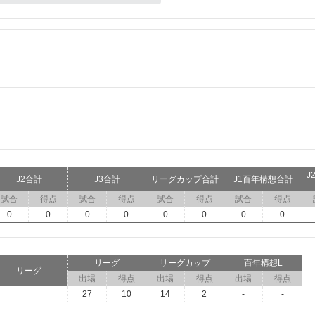
J
J2合計
J3合計
リーグカップ合計
J1百年構想合計
試合
得点
試合
得点
試合
得点
試合
得点
0
0
0
0
0
0
0
0
リーグ
リーグカップ
百年構想L
リーグ
出場
得点
出場
得点
出場
得点
27
10
14
2
-
-