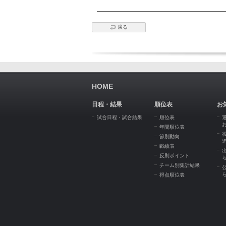
戻る
HOME
日程・結果
順位表
お
試合日程・試合結果
順位表
年間順位表
節別動向
戦績表
反則ポイント
チーム別集計結果
得点順位表