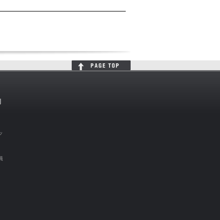
判
ッ
員