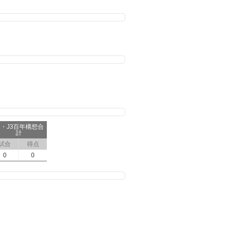
2・J3百年構想合
計
試合
得点
0
0