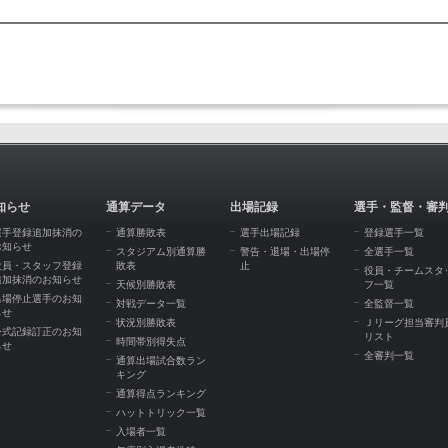
知らせ
通算データ
出場記録
選手・監督・審
選手登録追加抹消の
通算勝敗表
選手出場記録
登録選手一覧
お知らせ
スタジアム別通算勝
警告・退場・出場停
全選手一覧
役員・スタッフ登録
敗表
止
役員・チームスタ
追加抹消のお知らせ
天候別勝敗表
フ一覧
出場停止選手のお知
対戦データ一覧
全監督一覧
らせ
状況別勝敗表
Ｊリーグ担当審判
公式記録訂正のお知
リスト
時間帯別得失点
らせ
全審判一覧
通算出場試合数ラン
キング
通算得点ランキング
ハットトリック一覧
入場者一覧