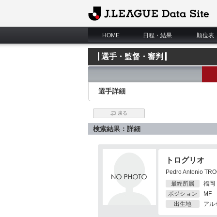
J.League Data Site
HOME
日程・結果
順位表
選手・監督・審判
選手詳細
戻る
検索結果：詳細
トログリオ
Pedro Antonio TR
最終所属
福岡
ポジション
MF
出生地
アル