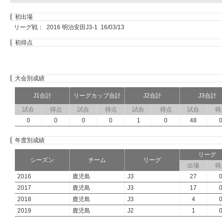
初出場
リーグ戦： 2016 明治安田J3-1 16/03/13
初得点
大会別成績
J1合計
リーグカップ合計
J2合計
J3合計
試合
得点
試合
得点
試合
得点
試合
得
0
0
0
0
1
0
48
年度別成績
リーグ
シーズン
チーム
リーグ
出場
得
2016
鹿児島
J3
27
2017
鹿児島
J3
17
2018
鹿児島
J3
4
2019
鹿児島
J2
1