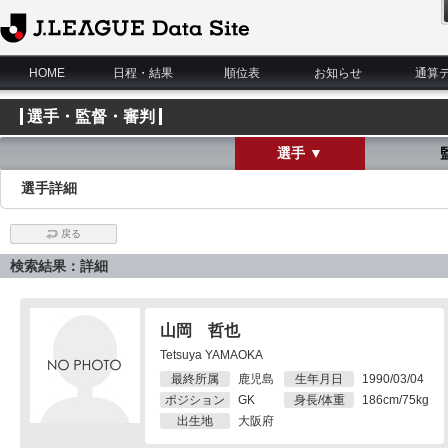
J.League Data Site
HOME
日程・結果
順位表
お知らせ
通算
選手・監督・審判
選手 ▼
選手詳細
戻る
検索結果：詳細
山岡 哲也
Tetsuya YAMAOKA
最終所属
鹿児島
生年月日
1990/03/04
ポジション
GK
身長/体重
186cm/75kg
出生地
大阪府