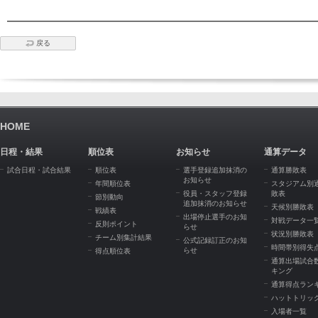
戻る
HOME
日程・結果
順位表
お知らせ
通算データ
試合日程・試合結果
順位表
選手登録追加抹消の
通算勝敗表
お知らせ
年間順位表
スタジアム別
役員・スタッフ登録
敗表
節別動向
追加抹消のお知らせ
天候別勝敗表
戦績表
出場停止選手のお知
対戦データ一
反則ポイント
らせ
状況別勝敗表
チーム別集計結果
公式記録訂正のお知
時間帯別得失
らせ
得点順位表
通算出場試合
キング
通算得点ラン
ハットトリッ
入場者一覧