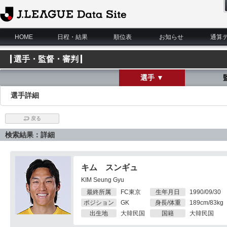
J.League Data Site
HOME
日程・結果
順位表
お知らせ
通算
選手・監督・審判
選手 ▼
選手詳細
戻る
検索結果：詳細
キム スンギュ
KIM Seung Gyu
最終所属
FC東京
生年月日
1990/09/30
ポジション
GK
身長/体重
189cm/83kg
出生地
大韓民国
国籍
大韓民国