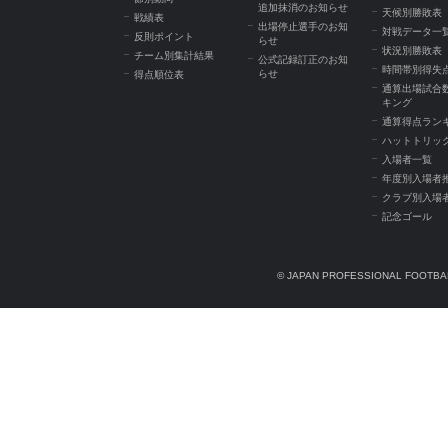
追加抹消のお知らせ
天候別勝敗表
戦績表
出場停止選手のお知
対戦データ一
反則ポイント
らせ
状況別勝敗表
チーム別集計結果
公式記録訂正のお知
時間帯別得失
らせ
得点順位表
通算出場試合
キング
通算得点ラン
ハットトリッ
入場者一覧
年度別入場者
クラブ別入場
記念ゴール
© JAPAN PROFESSIONAL FOOTBAL