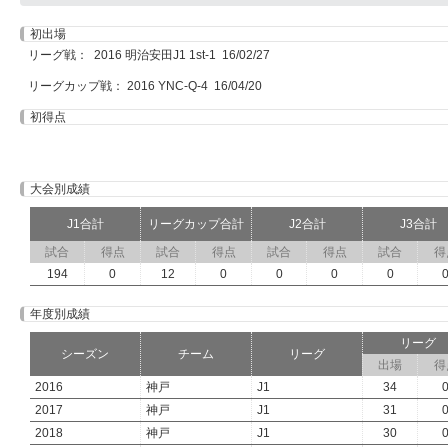
初出場
リーグ戦： 2016 明治安田J1 1st-1 16/02/27
リーグカップ戦： 2016 YNC-Q-4 16/04/20
初得点
大会別成績
J1合計
リーグカップ合計
J2合計
J3合計
試合
得点
試合
得点
試合
得点
試合
得
194
0
12
0
0
0
0
年度別成績
リーグ
シーズン
チーム
リーグ
出場
得
2016
神戸
J1
34
2017
神戸
J1
31
2018
神戸
J1
30