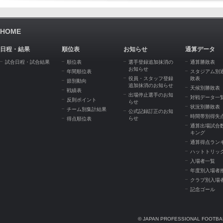
HOME
日程・結果
順位表
お知らせ
通算データ
試合日程・試合結果
順位表
選手登録追加抹消の
通算勝敗表
お知らせ
年間順位表
スタジアム別
役員・スタッフ登録
敗表
節別動向
追加抹消のお知らせ
天候別勝敗表
戦績表
出場停止選手のお知
対戦データ一
反則ポイント
らせ
状況別勝敗表
チーム別集計結果
公式記録訂正のお知
時間帯別得失
らせ
得点順位表
通算出場試合
キング
通算得点ラン
ハットトリッ
入場者一覧
年度別入場者
クラブ別入場
記念ゴール
© JAPAN PROFESSIONAL FOOTBAL