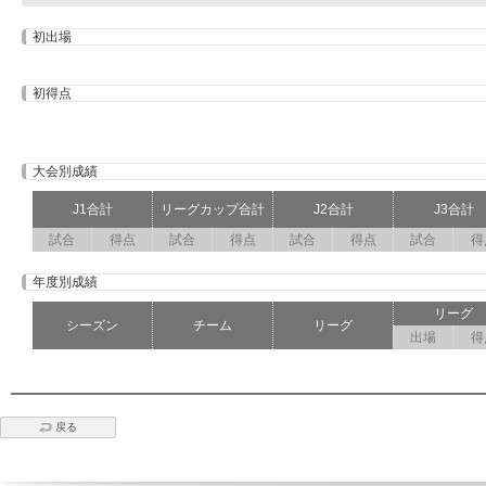
初出場
初得点
大会別成績
J1合計
リーグカップ合計
J2合計
J3合計
試合
得点
試合
得点
試合
得点
試合
得
年度別成績
リーグ
シーズン
チーム
リーグ
出場
得
戻る