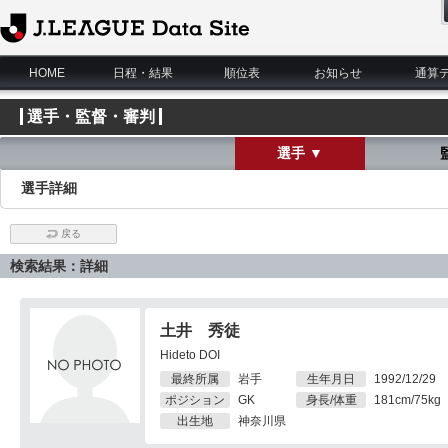
J.League Data Site
HOME
日程・結果
順位表
お知らせ
通算
選手・監督・審判
選手 ▼
選手詳細
戻る
検索結果：詳細
土井 秀徒
Hideto DOI
最終所属
岩手
生年月日
1992/12/29
ポジション
GK
身長/体重
181cm/75kg
出生地
神奈川県