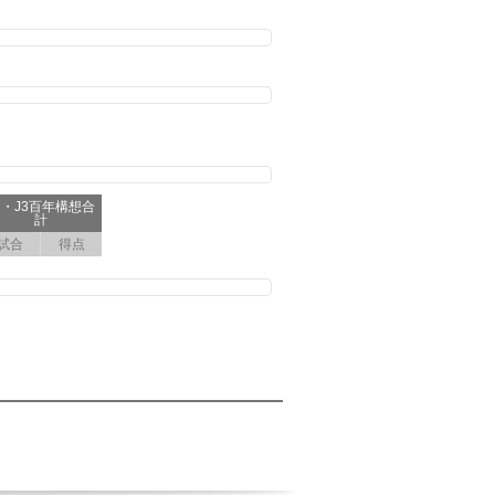
2・J3百年構想合
計
試合
得点