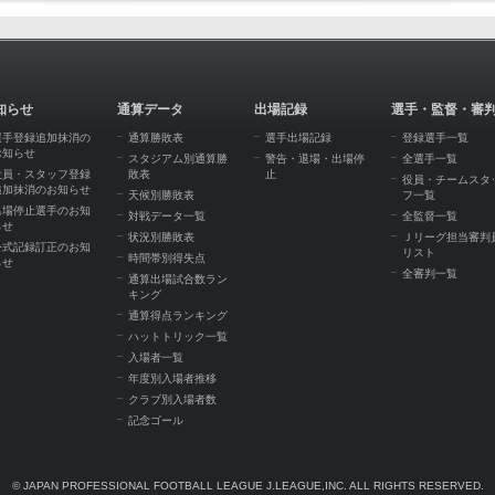
知らせ
通算データ
出場記録
選手・監督・審
選手登録追加抹消の
通算勝敗表
選手出場記録
登録選手一覧
お知らせ
スタジアム別通算勝
警告・退場・出場停
全選手一覧
役員・スタッフ登録
敗表
止
役員・チームスタ
追加抹消のお知らせ
天候別勝敗表
フ一覧
出場停止選手のお知
対戦データ一覧
全監督一覧
らせ
状況別勝敗表
Ｊリーグ担当審判
公式記録訂正のお知
リスト
時間帯別得失点
らせ
全審判一覧
通算出場試合数ラン
キング
通算得点ランキング
ハットトリック一覧
入場者一覧
年度別入場者推移
クラブ別入場者数
記念ゴール
© JAPAN PROFESSIONAL FOOTBALL LEAGUE J.LEAGUE,INC. ALL RIGHTS RESERVED.