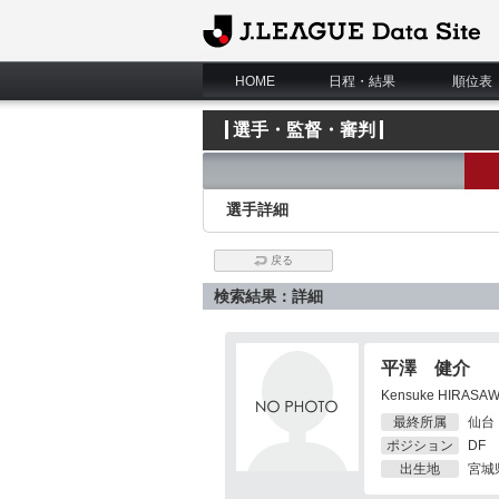
J.League Data Site
HOME
日程・結果
順位表
選手・監督・審判
選手詳細
戻る
検索結果：詳細
平澤 健介
Kensuke HIRASA
最終所属
仙台
ポジション
DF
出生地
宮城