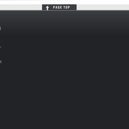
判
ッ
員