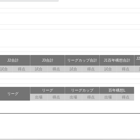
J
J2合計
J3合計
リーグカップ合計
J1百年構想合計
試合
得点
試合
得点
試合
得点
試合
得点
リーグ
リーグカップ
百年構想L
リーグ
出場
得点
出場
得点
出場
得点