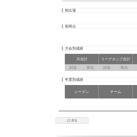
初出場
初得点
大会別成績
J1合計
リーグカップ合計
試合
得点
試合
得点
年度別成績
シーズン
チーム
戻る