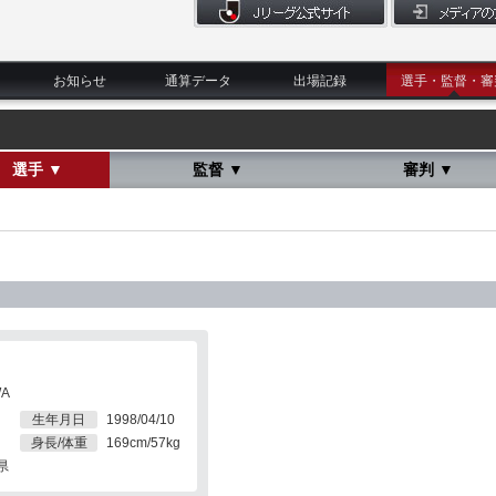
お知らせ
通算データ
出場記録
選手・監督・審
選手 ▼
監督 ▼
審判 ▼
WA
生年月日
1998/04/10
身長/体重
169cm/57kg
県