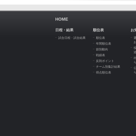
HOME
日程・結果
順位表
お
試合日程・試合結果
順位表
年間順位表
節別動向
戦績表
反則ポイント
チーム別集計結果
得点順位表