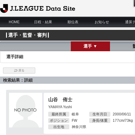
J.League Data Site
HOME
日程・結果
順位表
お知らせ
通算
選手・監督・審判
選手 ▼
選手詳細
戻る
検索結果：詳細
山谷 侑士
YAMAYA Yushi
最終所属
岐阜
生年月日
2000/06/11
ポジション
FW
身長/体重
177cm/73kg
出生地
神奈川県