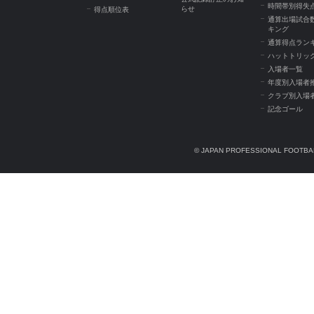
時間帯別得失
らせ
得点順位表
通算出場試合
キング
通算得点ラン
ハットトリッ
入場者一覧
年度別入場者
クラブ別入場
記念ゴール
© JAPAN PROFESSIONAL FOOTBAL