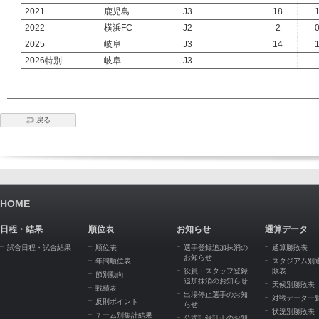
2021
鹿児島
J3
18
2022
横浜FC
J2
2
2025
岐阜
J3
14
2026特別
岐阜
J3
-
-
戻る
HOME
日程・結果
順位表
お知らせ
通算データ
試合日程・試合結果
順位表
選手登録追加抹消の
通算勝敗表
お知らせ
年間順位表
スタジアム別
役員・スタッフ登録
敗表
節別動向
追加抹消のお知らせ
天候別勝敗表
戦績表
出場停止選手のお知
対戦データ一
反則ポイント
らせ
状況別勝敗表
チーム別集計結果
公式記録訂正のお知