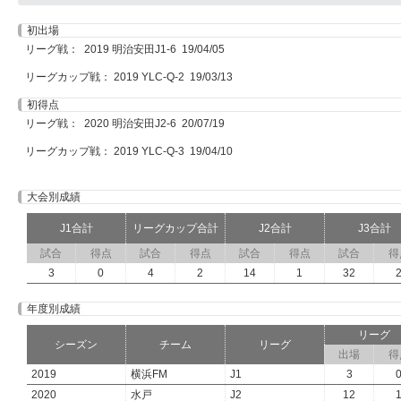
初出場
リーグ戦： 2019 明治安田J1-6 19/04/05
リーグカップ戦： 2019 YLC-Q-2 19/03/13
初得点
リーグ戦： 2020 明治安田J2-6 20/07/19
リーグカップ戦： 2019 YLC-Q-3 19/04/10
大会別成績
J1合計
リーグカップ合計
J2合計
J3合計
試合
得点
試合
得点
試合
得点
試合
得
3
0
4
2
14
1
32
年度別成績
リーグ
シーズン
チーム
リーグ
出場
得
2019
横浜FM
J1
3
2020
水戸
J2
12