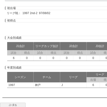
初出場
リーグ戦： 1997 2nd-2 97/08/02
初得点
大会別成績
J1合計
リーグカップ合計
J2合計
J3合計
試合
得点
試合
得点
試合
得点
試合
得
6
0
0
0
0
0
0
年度別成績
リーグ
シーズン
チーム
リーグ
出場
得
1997
神戸
J
6
戻る