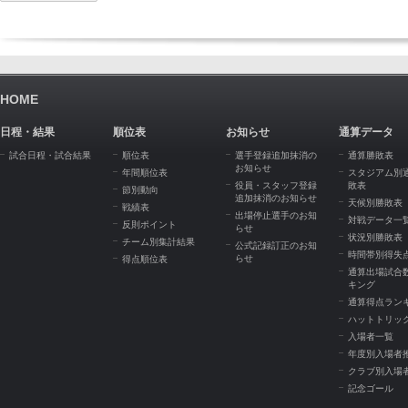
HOME
日程・結果
順位表
お知らせ
通算データ
試合日程・試合結果
順位表
選手登録追加抹消の
通算勝敗表
お知らせ
年間順位表
スタジアム別
役員・スタッフ登録
敗表
節別動向
追加抹消のお知らせ
天候別勝敗表
戦績表
出場停止選手のお知
対戦データ一
反則ポイント
らせ
状況別勝敗表
チーム別集計結果
公式記録訂正のお知
時間帯別得失
らせ
得点順位表
通算出場試合
キング
通算得点ラン
ハットトリッ
入場者一覧
年度別入場者
クラブ別入場
記念ゴール