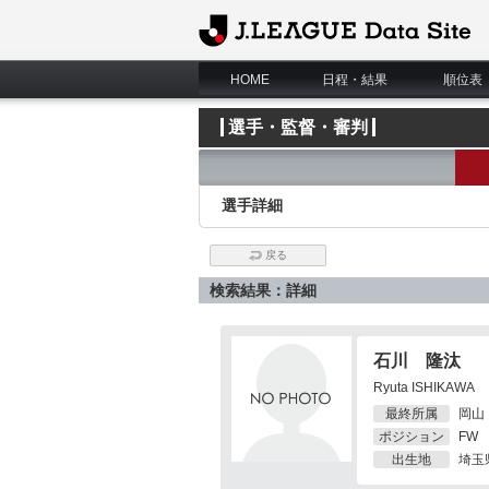
J.League Data Site
HOME
日程・結果
順位表
選手・監督・審判
選手詳細
戻る
検索結果：詳細
石川 隆汰
Ryuta ISHIKAWA
最終所属
岡山
ポジション
FW
出生地
埼玉