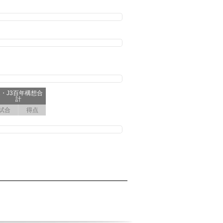
2・J3百年構想合
計
試合
得点