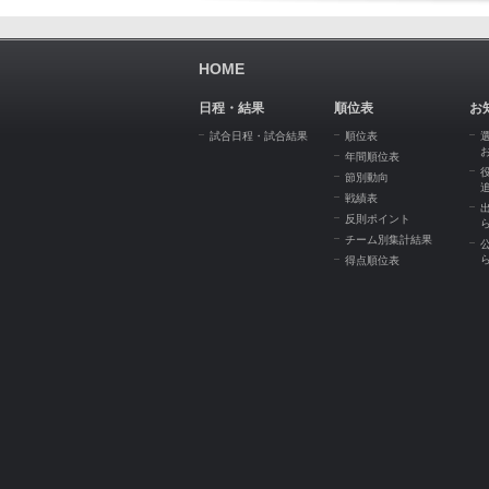
HOME
日程・結果
順位表
お
試合日程・試合結果
順位表
年間順位表
節別動向
戦績表
反則ポイント
チーム別集計結果
得点順位表