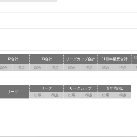
J
J2合計
J3合計
リーグカップ合計
J1百年構想合計
試合
得点
試合
得点
試合
得点
試合
得点
リーグ
リーグカップ
百年構想L
リーグ
出場
得点
出場
得点
出場
得点