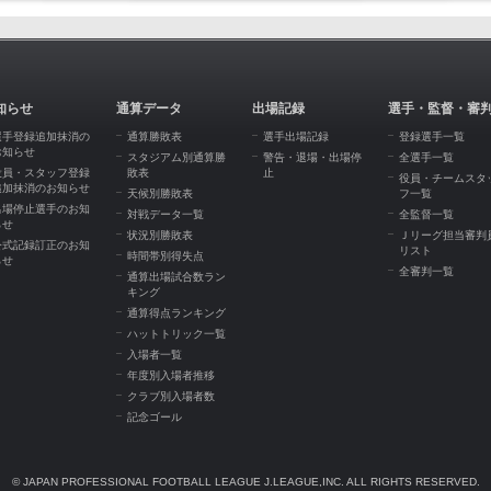
知らせ
通算データ
出場記録
選手・監督・審
選手登録追加抹消の
通算勝敗表
選手出場記録
登録選手一覧
お知らせ
スタジアム別通算勝
警告・退場・出場停
全選手一覧
役員・スタッフ登録
敗表
止
役員・チームスタ
追加抹消のお知らせ
天候別勝敗表
フ一覧
出場停止選手のお知
対戦データ一覧
全監督一覧
らせ
状況別勝敗表
Ｊリーグ担当審判
公式記録訂正のお知
リスト
時間帯別得失点
らせ
全審判一覧
通算出場試合数ラン
キング
通算得点ランキング
ハットトリック一覧
入場者一覧
年度別入場者推移
クラブ別入場者数
記念ゴール
© JAPAN PROFESSIONAL FOOTBALL LEAGUE J.LEAGUE,INC. ALL RIGHTS RESERVED.