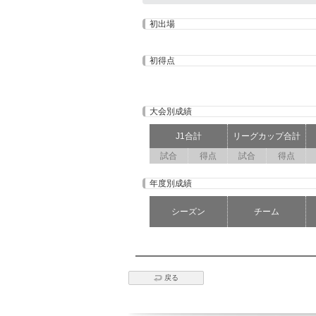
初出場
初得点
大会別成績
J1合計
リーグカップ合計
試合
得点
試合
得点
年度別成績
シーズン
チーム
戻る