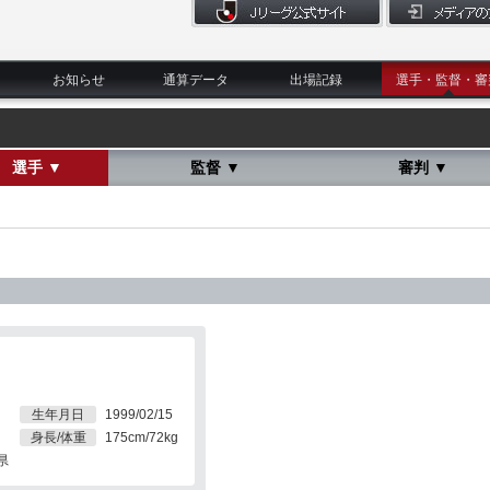
お知らせ
通算データ
出場記録
選手・監督・審
選手 ▼
監督 ▼
審判 ▼
生年月日
1999/02/15
身長/体重
175cm/72kg
県