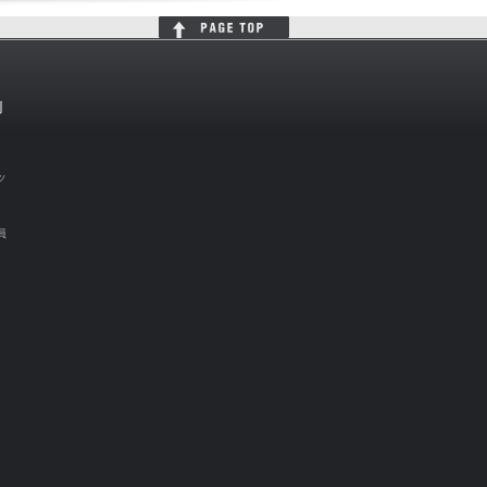
判
ッ
員