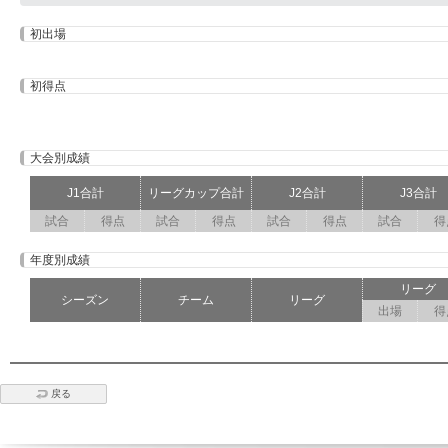
初出場
初得点
大会別成績
J1合計
リーグカップ合計
J2合計
J3合計
試合
得点
試合
得点
試合
得点
試合
得
年度別成績
リーグ
シーズン
チーム
リーグ
出場
得
戻る