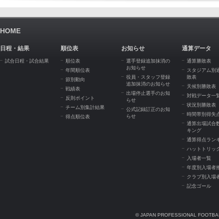
HOME
日程・結果
順位表
お知らせ
通算データ
試合日程・試合結果
順位表
選手登録追加抹消の
通算勝敗表
お知らせ
年間順位表
スタジアム別
役員・スタッフ登録
敗表
節別動向
追加抹消のお知らせ
天候別勝敗表
戦績表
出場停止選手のお知
対戦データ一
反則ポイント
らせ
状況別勝敗表
チーム別集計結果
公式記録訂正のお知
時間帯別得失
らせ
得点順位表
通算出場試合
キング
通算得点ラン
ハットトリッ
入場者一覧
年度別入場者
クラブ別入場
記念ゴール
© JAPAN PROFESSIONAL FOOTBAL