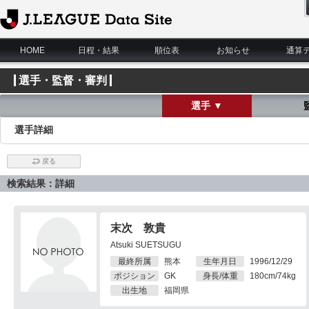
J.League Data Site
HOME
日程・結果
順位表
お知らせ
通算
選手・監督・審判
選手 ▼
選手詳細
戻る
検索結果：詳細
末次 敦貴
Atsuki SUETSUGU
最終所属
熊本
生年月日
1996/12/29
ポジション
GK
身長/体重
180cm/74kg
出生地
福岡県