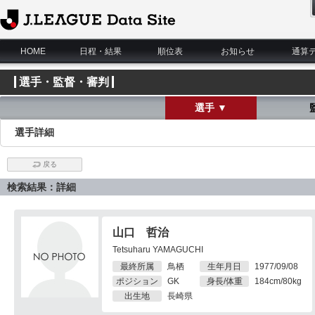
J.League Data Site
HOME
日程・結果
順位表
お知らせ
通算
選手・監督・審判
選手 ▼
選手詳細
戻る
検索結果：詳細
山口 哲治
Tetsuharu YAMAGUCHI
最終所属
鳥栖
生年月日
1977/09/08
ポジション
GK
身長/体重
184cm/80kg
出生地
長崎県