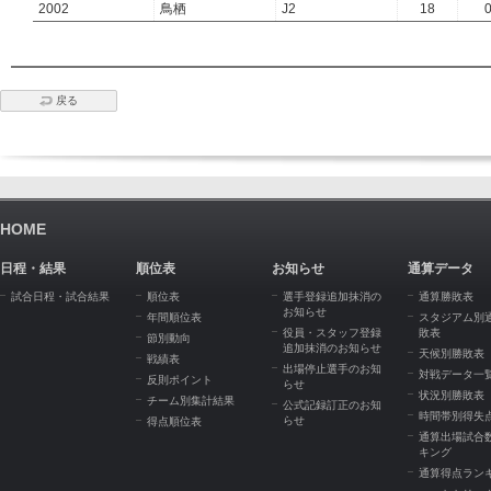
2002
鳥栖
J2
18
戻る
HOME
日程・結果
順位表
お知らせ
通算データ
試合日程・試合結果
順位表
選手登録追加抹消の
通算勝敗表
お知らせ
年間順位表
スタジアム別
役員・スタッフ登録
敗表
節別動向
追加抹消のお知らせ
天候別勝敗表
戦績表
出場停止選手のお知
対戦データ一
反則ポイント
らせ
状況別勝敗表
チーム別集計結果
公式記録訂正のお知
時間帯別得失
らせ
得点順位表
通算出場試合
キング
通算得点ラン