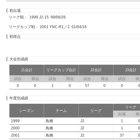
初出場
リーグ戦： 1999 J2-15 99/06/28
リーグカップ戦： 2001 YNC-R1／2 01/04/18
初得点
大会別成績
J1合計
リーグカップ合計
J2合計
J3合計
試合
得点
試合
得点
試合
得点
試合
得
0
0
1
0
57
0
0
年度別成績
リーグ
シーズン
チーム
リーグ
出場
得
1999
鳥栖
J2
1
2000
鳥栖
J2
1
2001
鳥栖
J2
37