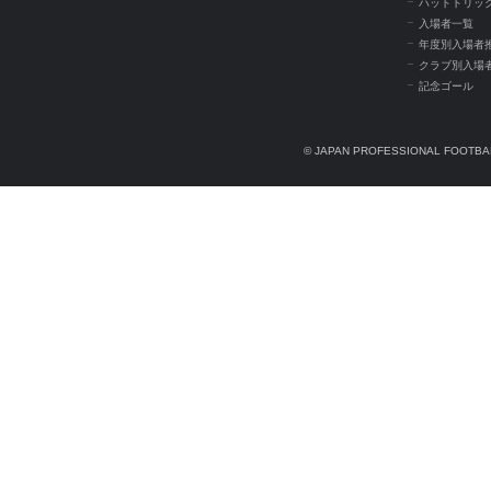
ハットトリッ
入場者一覧
年度別入場者
クラブ別入場
記念ゴール
© JAPAN PROFESSIONAL FOOTBAL