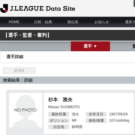
J.League Data Site
HOME
日程・結果
順位表
お知らせ
通算
選手・監督・審判
選手 ▼
選手詳細
戻る
検索結果：詳細
杉本 雅央
Masao SUGIMOTO
最終所属
清水
生年月日
1967/06/26
ポジション
MF
身長/体重
167cm/64kg
出生地
静岡県