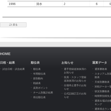
1996
清水
J
6
戻る
HOME
日程・結果
順位表
お知らせ
通算データ
試合日程・試合結果
順位表
選手登録追加抹消の
通算勝敗表
お知らせ
年間順位表
スタジアム別
役員・スタッフ登録
敗表
節別動向
追加抹消のお知らせ
天候別勝敗表
戦績表
出場停止選手のお知
対戦データ一
反則ポイント
らせ
状況別勝敗表
チーム別集計結果
公式記録訂正のお知
時間帯別得失
らせ
得点順位表
通算出場試合
キング
通算得点ラン