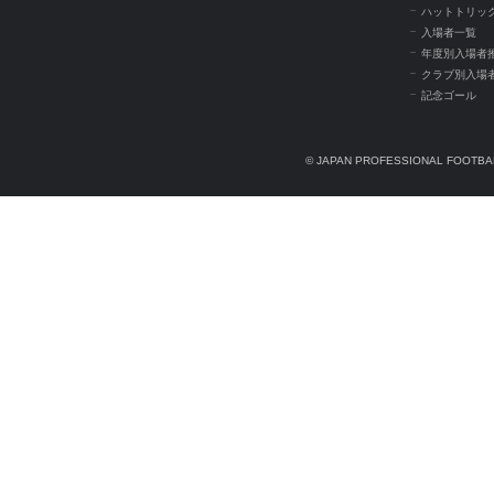
ハットトリッ
入場者一覧
年度別入場者
クラブ別入場
記念ゴール
© JAPAN PROFESSIONAL FOOTBAL