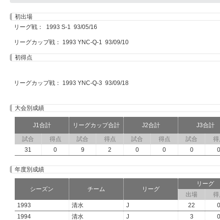
初出場
リーグ戦： 1993 S-1 93/05/16
リーグカップ戦： 1993 YNC-Q-1 93/09/10
初得点
リーグカップ戦： 1993 YNC-Q-3 93/09/18
大会別成績
J1合計
リーグカップ合計
J2合計
J3合計
試合
得点
試合
得点
試合
得点
試合
得
31
0
9
2
0
0
0
年度別成績
リーグ
シーズン
チーム
リーグ
出場
得
1993
清水
J
22
1994
清水
J
3