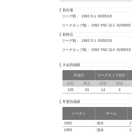
初出場
リーグ戦： 1993 S-1 93/05/16
リーグカップ戦： 1992 YNC-Q-1 92/09/05
初得点
リーグ戦： 1993 S-1 93/05/16
リーグカップ戦： 1992 YNC-Q-4 92/09/19
大会別成績
J1合計
リーグカップ合計
試合
得点
試合
得点
105
43
14
3
年度別成績
シーズン
チーム
1992
清水
J
1993
清水
J