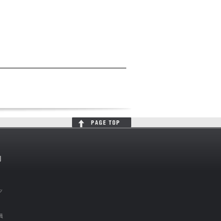
判
ッ
員