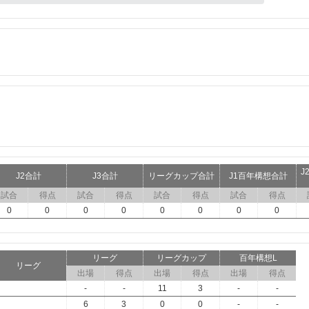
J
J2合計
J3合計
リーグカップ合計
J1百年構想合計
試合
得点
試合
得点
試合
得点
試合
得点
0
0
0
0
0
0
0
0
リーグ
リーグカップ
百年構想L
リーグ
出場
得点
出場
得点
出場
得点
-
-
11
3
-
-
6
3
0
0
-
-