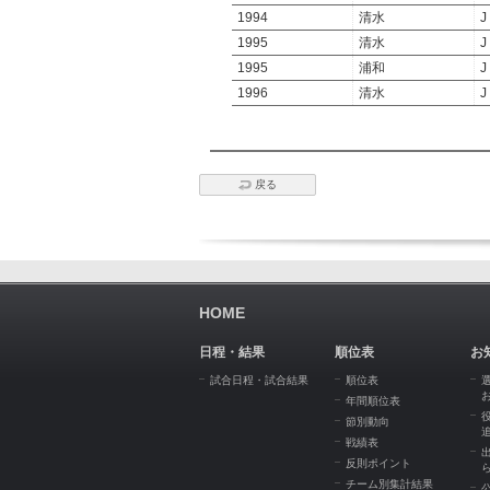
1994
清水
J
1995
清水
J
1995
浦和
J
1996
清水
J
戻る
HOME
日程・結果
順位表
お
試合日程・試合結果
順位表
年間順位表
節別動向
戦績表
反則ポイント
チーム別集計結果