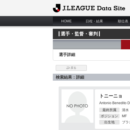
J.League Data Site
HOME
日程・結果
順位表
選手・監督・審判
選手詳細
戻る
検索結果：詳細
トニーニョ
Antonio Benedito 
最終所属
清水
ポジション
MF
出生地
ブラ