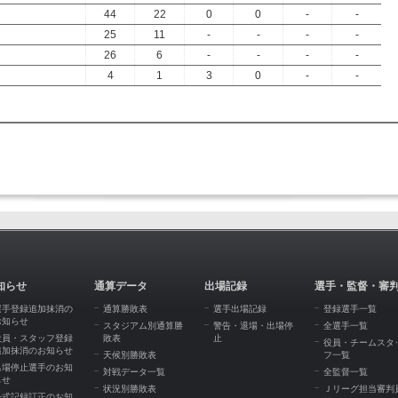
44
22
0
0
-
-
25
11
-
-
-
-
26
6
-
-
-
-
4
1
3
0
-
-
知らせ
通算データ
出場記録
選手・監督・審
選手登録追加抹消の
通算勝敗表
選手出場記録
登録選手一覧
お知らせ
スタジアム別通算勝
警告・退場・出場停
全選手一覧
役員・スタッフ登録
敗表
止
役員・チームスタ
追加抹消のお知らせ
天候別勝敗表
フ一覧
出場停止選手のお知
対戦データ一覧
全監督一覧
らせ
状況別勝敗表
Ｊリーグ担当審判
公式記録訂正のお知