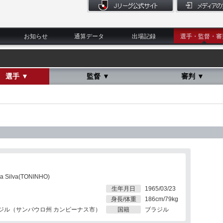
お知らせ
通算データ
出場記録
選手・監督・審
選手 ▼
監督 ▼
審判 ▼
Da Silva(TONINHO)
生年月日
1965/03/23
身長/体重
186cm/79kg
ジル（サンパウロ州 カンピーナス市）
国籍
ブラジル