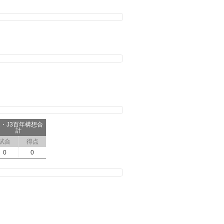
2・J3百年構想合
計
試合
得点
0
0