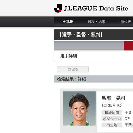
J.League Data Site
HOME
日程・結果
順位表
選手・監督・審判
選手詳細
戻る
検索結果：詳細
鳥海 晃司
TORIUMI Koji
最終所属
千葉
ポジション
DF
出生地
千葉