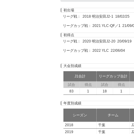
初出場
リーグ戦： 2018 明治安田J2-1 18/02/25
リーグカップ戦： 2021 YLC-QF／1 21/09/
初得点
リーグ戦： 2020 明治安田J2-20 20/09/19
リーグカップ戦： 2022 YLC 22/06/04
大会別成績
J1合計
リーグカップ合計
試合
得点
試合
得点
83
1
18
1
年度別成績
シーズン
チーム
2018
千葉
J
2019
千葉
J