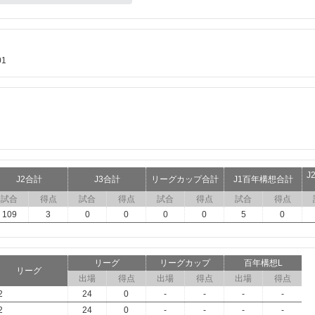
01
J
J2合計
J3合計
リーグカップ合計
J1百年構想合計
試合
得点
試合
得点
試合
得点
試合
得点
109
3
0
0
0
0
5
0
リーグ
リーグカップ
百年構想L
リーグ
出場
得点
出場
得点
出場
得点
2
24
0
-
-
-
-
2
24
0
-
-
-
-