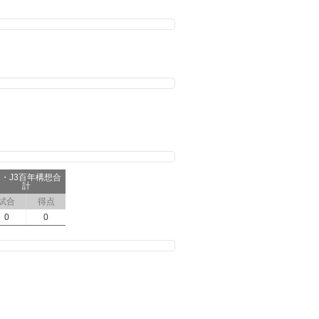
2・J3百年構想合
計
試合
得点
0
0