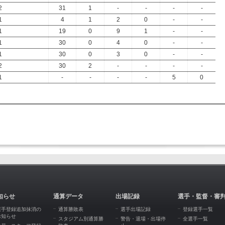
2
31
1
-
-
-
-
1
4
1
2
0
-
-
1
19
0
9
1
-
-
1
30
0
4
0
-
-
1
30
0
3
0
-
-
2
30
2
-
-
-
-
1
-
-
-
-
5
0
知らせ
通算データ
出場記録
選手・監督・審
選手登録追加抹消の
通算勝敗表
選手出場記録
登録選手一覧
お知らせ
スタジアム別通算勝
警告・退場・出場停
全選手一覧