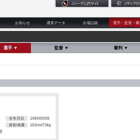
お知らせ
通算データ
出場記録
選手・監督・審
選手 ▼
監督 ▼
審判 ▼
生年月日
1995/05/09
身長/体重
183cm/73kg
県