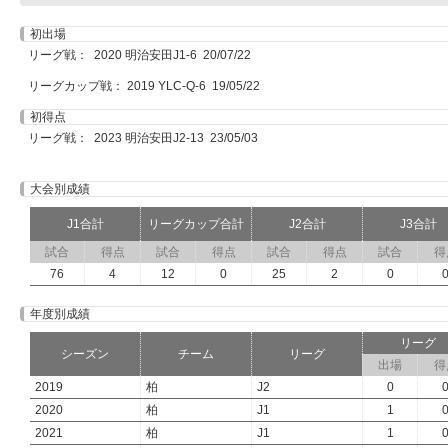
初出場
リーグ戦： 2020 明治安田J1-6 20/07/22
リーグカップ戦： 2019 YLC-Q-6 19/05/22
初得点
リーグ戦： 2023 明治安田J2-13 23/05/03
大会別成績
J1合計
リーグカップ合計
J2合計
J3合計
試合
得点
試合
得点
試合
得点
試合
得
76
4
12
0
25
2
0
年度別成績
リーグ
シーズン
チーム
リーグ
出場
得
2019
柏
J2
0
2020
柏
J1
1
2021
柏
J1
1