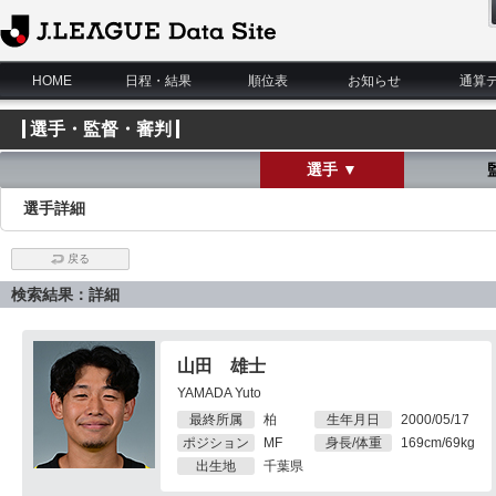
J.League Data Site
HOME
日程・結果
順位表
お知らせ
通算
選手・監督・審判
選手 ▼
選手詳細
戻る
検索結果：詳細
山田 雄士
YAMADA Yuto
最終所属
柏
生年月日
2000/05/17
ポジション
MF
身長/体重
169cm/69kg
出生地
千葉県