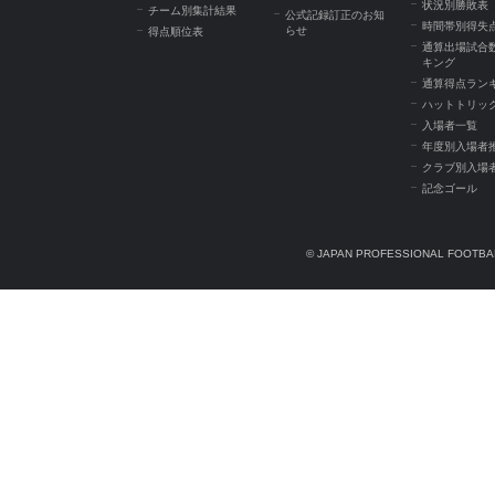
状況別勝敗表
チーム別集計結果
公式記録訂正のお知
時間帯別得失
らせ
得点順位表
通算出場試合
キング
通算得点ラン
ハットトリッ
入場者一覧
年度別入場者
クラブ別入場
記念ゴール
© JAPAN PROFESSIONAL FOOTBAL