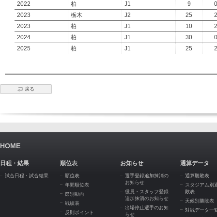
2022
柏
J1
9
2023
栃木
J2
25
2023
柏
J1
10
2024
柏
J1
30
2025
柏
J1
25
戻る
HOME
日程・結果
順位表
お知らせ
通算データ
試合日程・試合結果
順位表
選手登録追加抹消の
通算勝敗表
お知らせ
年間順位表
スタジアム別
役員・スタッフ登録
敗表
節別動向
追加抹消のお知らせ
天候別勝敗表
戦績表
出場停止選手のお知
対戦データ一
反則ポイント
らせ