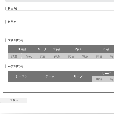
初出場
初得点
大会別成績
J1合計
リーグカップ合計
J2合計
J3合計
試合
得点
試合
得点
試合
得点
試合
得
年度別成績
リーグ
シーズン
チーム
リーグ
出場
得
戻る