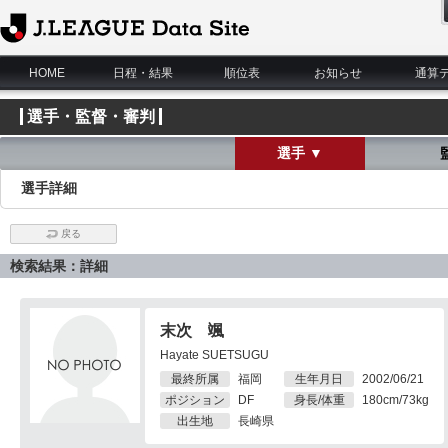
J.League Data Site
HOME
日程・結果
順位表
お知らせ
通算
選手・監督・審判
選手 ▼
選手詳細
戻る
検索結果：詳細
末次 颯
Hayate SUETSUGU
最終所属
福岡
生年月日
2002/06/21
ポジション
DF
身長/体重
180cm/73kg
出生地
長崎県