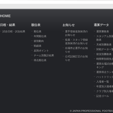
HOME
日程・結果
順位表
お知らせ
通算データ
試合日程・試合結果
順位表
選手登録追加抹消の
通算勝敗表
お知らせ
年間順位表
スタジアム別
役員・スタッフ登録
敗表
節別動向
追加抹消のお知らせ
天候別勝敗表
戦績表
出場停止選手のお知
対戦データ一
反則ポイント
らせ
状況別勝敗表
チーム別集計結果
公式記録訂正のお知
時間帯別得失
らせ
得点順位表
通算出場試合
キング
通算得点ラン
ハットトリッ
入場者一覧
年度別入場者
クラブ別入場
記念ゴール
© JAPAN PROFESSIONAL FOOTBAL