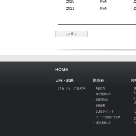
2020
長崎
J
2021
長崎
J
戻る
HOME
日程・結果
順位表
お
試合日程・試合結果
順位表
年間順位表
節別動向
戦績表
反則ポイント
チーム別集計結果
得点順位表