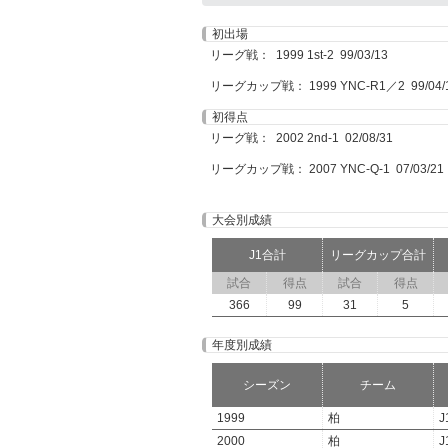
初出場
リーグ戦： 1999 1st-2 99/03/13
リーグカップ戦： 1999 YNC-R1／2 99/04/
初得点
リーグ戦： 2002 2nd-1 02/08/31
リーグカップ戦： 2007 YNC-Q-1 07/03/21
大会別成績
J1合計
リーグカップ合計
試合
得点
試合
得点
366
99
31
5
年度別成績
シーズン
チーム
1999
柏
J
2000
柏
J