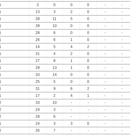
1
2
0
0
0
-
-
1
13
3
2
0
-
-
1
28
11
5
0
-
-
1
28
10
0
0
-
-
1
28
6
0
0
-
-
1
26
6
1
0
-
-
1
14
5
4
2
-
-
1
31
4
2
0
-
-
1
27
8
1
0
-
-
1
29
13
1
0
-
-
1
33
14
0
0
-
-
1
25
5
0
0
-
-
1
31
9
6
2
-
-
1
17
2
4
1
-
-
2
33
10
-
-
-
-
2
24
3
-
-
-
-
2
28
6
-
-
-
-
1
24
3
3
0
-
-
2
35
7
-
-
-
-