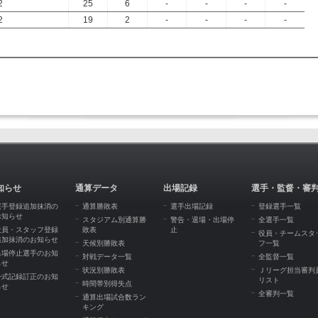
2
25
6
-
-
-
-
2
19
2
-
-
-
-
知らせ
通算データ
出場記録
選手・監督・審
選手登録追加抹消の
通算勝敗表
選手出場記録
登録選手一覧
お知らせ
スタジアム別通算勝
警告・退場・出場停
全選手一覧
役員・スタッフ登録
敗表
止
役員・チームスタ
追加抹消のお知らせ
天候別勝敗表
フ一覧
出場停止選手のお知
対戦データ一覧
全監督一覧
らせ
状況別勝敗表
Ｊリーグ担当審判
公式記録訂正のお知
リスト
時間帯別得失点
らせ
全審判一覧
通算出場試合数ラン
キング