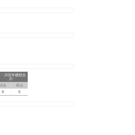
2・J3百年構想合
計
試合
得点
0
0