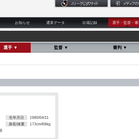
お知らせ
通算データ
出場記録
選手・監督・審
選手 ▼
監督 ▼
審判 ▼
生年月日
1980/04/11
身長/体重
173cm/68kg
県