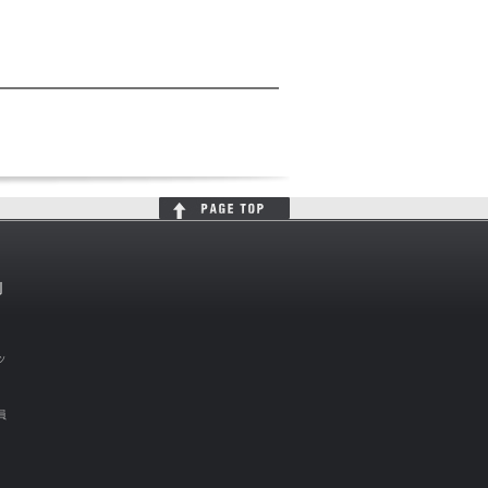
判
ッ
員