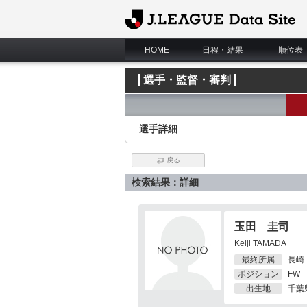
J.League Data Site
HOME
日程・結果
順位表
選手・監督・審判
選手詳細
戻る
検索結果：詳細
玉田 圭司
Keiji TAMADA
最終所属
長崎
ポジション
FW
出生地
千葉