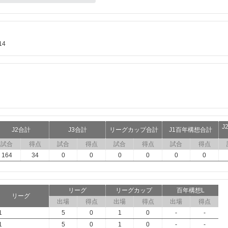
14
J
J2合計
J3合計
リーグカップ合計
J1百年構想合計
試合
得点
試合
得点
試合
得点
試合
得点
164
34
0
0
0
0
0
0
リーグ
リーグカップ
百年構想L
リーグ
出場
得点
出場
得点
出場
得点
1
5
0
1
0
-
-
1
5
0
1
0
-
-