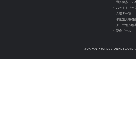
通算得点ラン
ハットトリッ
入場者一覧
年度別入場者
クラブ別入場
記念ゴール
© JAPAN PROFESSIONAL FOOTBAL