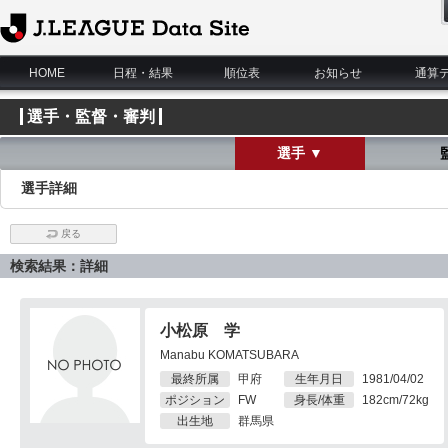
J.League Data Site
HOME
日程・結果
順位表
お知らせ
通算
選手・監督・審判
選手 ▼
選手詳細
戻る
検索結果：詳細
小松原 学
Manabu KOMATSUBARA
最終所属
甲府
生年月日
1981/04/02
ポジション
FW
身長/体重
182cm/72kg
出生地
群馬県