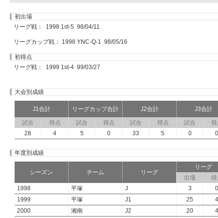
初出場
リーグ戦： 1998 1st-5 98/04/11
リーグカップ戦： 1998 YNC-Q-1 98/05/16
初得点
リーグ戦： 1999 1st-4 99/03/27
大会別成績
J1合計
リーグカップ合計
J2合計
J3合計
試合
得点
試合
得点
試合
得点
試合
得
28
4
5
0
33
5
0
年度別成績
リーグ
シーズン
チーム
リーグ
出場
得
1998
平塚
J
3
1999
平塚
J1
25
2000
湘南
J2
20