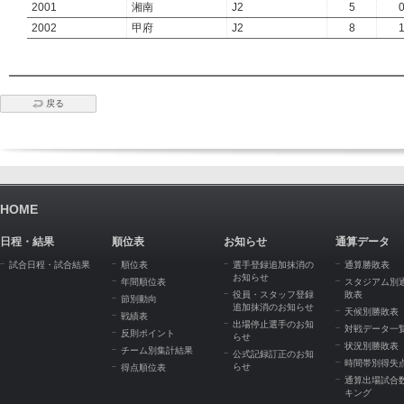
2001
湘南
J2
5
2002
甲府
J2
8
戻る
HOME
日程・結果
順位表
お知らせ
通算データ
試合日程・試合結果
順位表
選手登録追加抹消の
通算勝敗表
お知らせ
年間順位表
スタジアム別
役員・スタッフ登録
敗表
節別動向
追加抹消のお知らせ
天候別勝敗表
戦績表
出場停止選手のお知
対戦データ一
反則ポイント
らせ
状況別勝敗表
チーム別集計結果
公式記録訂正のお知
時間帯別得失
らせ
得点順位表
通算出場試合
キング