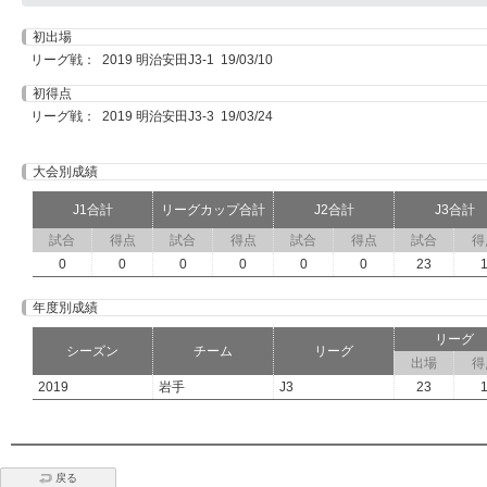
初出場
リーグ戦： 2019 明治安田J3-1 19/03/10
初得点
リーグ戦： 2019 明治安田J3-3 19/03/24
大会別成績
J1合計
リーグカップ合計
J2合計
J3合計
試合
得点
試合
得点
試合
得点
試合
得
0
0
0
0
0
0
23
年度別成績
リーグ
シーズン
チーム
リーグ
出場
得
2019
岩手
J3
23
戻る