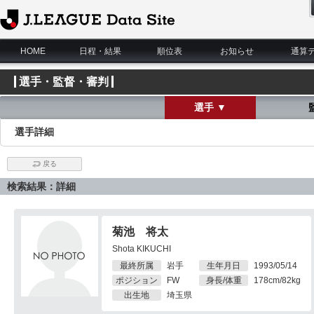
J.League Data Site
HOME
日程・結果
順位表
お知らせ
通算
選手・監督・審判
選手 ▼
選手詳細
戻る
検索結果：詳細
菊池 将太
Shota KIKUCHI
最終所属
岩手
生年月日
1993/05/14
ポジション
FW
身長/体重
178cm/82kg
出生地
埼玉県