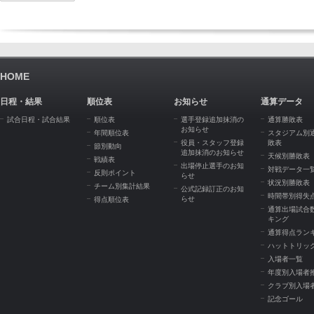
HOME
日程・結果
順位表
お知らせ
通算データ
試合日程・試合結果
順位表
選手登録追加抹消の
通算勝敗表
お知らせ
年間順位表
スタジアム別
役員・スタッフ登録
敗表
節別動向
追加抹消のお知らせ
天候別勝敗表
戦績表
出場停止選手のお知
対戦データ一
反則ポイント
らせ
状況別勝敗表
チーム別集計結果
公式記録訂正のお知
時間帯別得失
らせ
得点順位表
通算出場試合
キング
通算得点ラン
ハットトリッ
入場者一覧
年度別入場者
クラブ別入場
記念ゴール